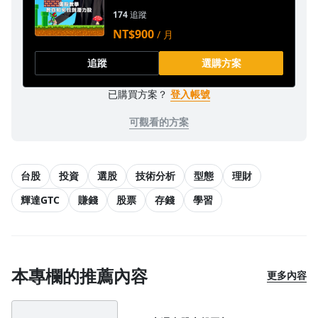
174
追蹤
NT$900
/ 月
追蹤
選購方案
已購買方案？
登入帳號
可觀看的方案
台股
投資
選股
技術分析
型態
理財
輝達GTC
賺錢
股票
存錢
學習
本專欄的推薦內容
更多內容