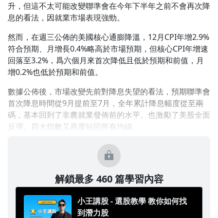
升，但這不太可能改變聯準會在今年下半年之前不會再次降
1.0x
息的看法，因就業市場表現強勁。
0.75x
然而，在週三公佈的美國核心通膨降溫，12月CPI年增2.9%
符合預期、月增長0.4%略高於市場預期，但核心CPI年增速
回落至3.2%，爲六個月來首次降低且低於預期和前值，月
增0.2%也低於預期和前值。
數據公佈後，市場改變先前對降息失望的看法，預期聯準會
首次降息時間從9月提前至7月，全年累計降息幅度從至兩
碼，基本回到了非農就業發佈前的水平。也激勵了美股全面
反彈。四大指數又再度站回所有均線。
解鎖最多 460 篇學習內容
小王講股 - 選股教學 教你如何找
到潛力股