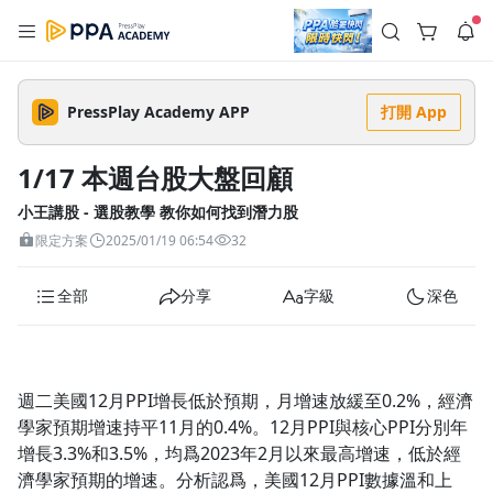
註冊領取 上千元優惠券！
公告
沒有描述
--:--
--:--
PressPlay Academy APP
打開 App
登入/註冊
🌞 PPA 避暑津貼．冷氣房升級｜期間快閃活動
🥵 酷暑限時快閃｜單筆滿 NT$2,500 現折 NT$300、再贈最高
1/17 本週台股大盤回顧
2% 點數回饋！🚀 酷暑來襲．偷偷在冷氣房升級 📈⭐️ 【冷氣房
4 天前
進修 限時開跑】◾單筆滿 NT$2,500 現折 NT$300◾活動期間：
即日起 - 8/13（只有一週）-📣 酷暑季好康 \ 再加碼 /→ 點數回饋
小王講股 - 選股教學 教你如何找到潛力股
返回播放器
無上限🔥購買任一課程 or 訂閱✅ 消費即享回饋 1% 點數✅ 滿
查看全部
限定方案
2025/01/19 06:54
32
$5,000 回饋 2% 點數🎁 此為 PPA 官方帳號 Line@ 專屬活動，加
1.0x
入好友👉 享有「渠道專屬活動」及「個人化推播」！
清除全部
追蹤列表
播放清單
全部
分享
字級
深色
播放速度
2.0x
沒有播放清單
1.75x
週二美國12月PPI增長低於預期，月增速放緩至0.2%，經濟
去逛逛
學家預期增速持平11月的0.4%。12月PPI與核心PPI分別年
1.5x
增長3.3%和3.5%，均爲2023年2月以來最高增速，低於經
濟學家預期的增速。分析認爲，美國12月PPI數據溫和上
1.25x