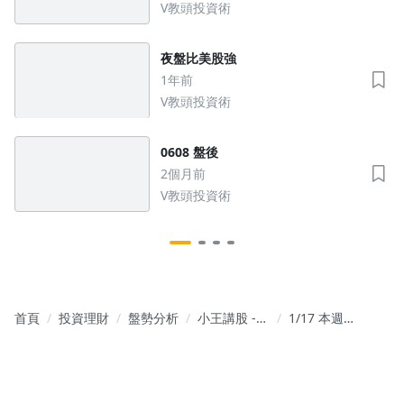
V教頭投資術
夜盤比美股強
1年前
V教頭投資術
0608 盤後
2個月前
V教頭投資術
首頁
投資理財
盤勢分析
小王講股 -
1/17 本週台
選股教學 教
股大盤回顧
你如何找到
潛力股