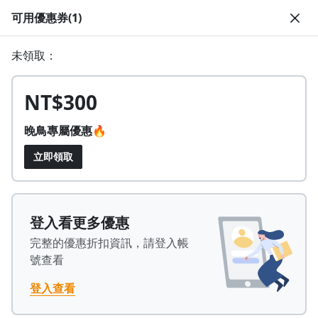
可用優惠券(1)
註冊領取 上千元優惠券！
未領取：
公告
沒有描述
--:--
--:--
登入/註冊
🌞 PPA 避暑津貼．冷氣房升級｜期間快閃活動
NT$300
🥵 酷暑限時快閃｜單筆滿 NT$2,500 現折 NT$300、再贈最高
2% 點數回饋！🚀 酷暑來襲．偷偷在冷氣房升級 📈⭐️ 【冷氣房
5 天前
進修 限時開跑】◾單筆滿 NT$2,500 現折 NT$300◾活動期間：
晚鳥專屬優惠🔥
即日起 - 8/13（只有一週）-📣 酷暑季好康 \ 再加碼 /→ 點數回饋
返回播放器
無上限🔥購買任一課程 or 訂閱✅ 消費即享回饋 1% 點數✅ 滿
查看全部
立即領取
$5,000 回饋 2% 點數🎁 此為 PPA 官方帳號 Line@ 專屬活動，加
1.0x
入好友👉 享有「渠道專屬活動」及「個人化推播」！
清除全部
追蹤列表
播放清單
播放速度
2.0x
登入看更多優惠
Plus
已開課
PPA 嚴選
職場技能
完整的優惠折扣資訊，請登入帳
沒有播放清單
卡片盒筆記實戰課｜靈感捕捉到高效產
1.75x
號查看
去逛逛
出的知識管理系統
1.5x
0
登入查看
4.97
(248 則評價)
9,134 人學習
11,196 人追蹤
1
0
1.25x