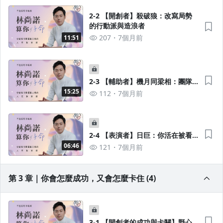
2-2 【開創者】殺破狼：改寫局勢
的行動派與造浪者
207
7個月前
11:51
2-3 【輔助者】機月同梁相：團隊
裡的智慧資源與支援核心
15:25
112
7個月前
2-4 【表演者】日巨：你活在被看
見的光芒裡，一言一行將改變整個
06:46
121
7個月前
世界
第 3 章｜你會怎麼成功，又會怎麼卡住 (4)
3-1 【開創者的成功與卡關】野心