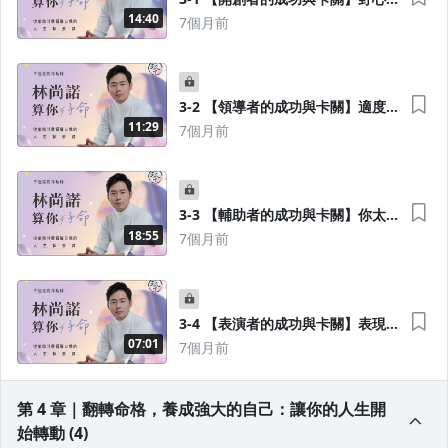
驅動的你，要學會的是柔軟與合作
14:40
7個月前
3-2 【領導者的成功與卡關】適度
的自信帶來領導魄力，過高的自尊
11:29
7個月前
阻礙關係發展
3-3 【輔助者的成功與卡關】你太
懂別人，卻可能忘了自己
18:55
7個月前
3-4 【表演者的成功與卡關】表現
背後的焦慮，來自想被愛的渴望
07:01
7個月前
第 4 章｜翻轉命格，養成強大的自己：讓你的人生開
沒有待播放的清單
始轉動 (4)