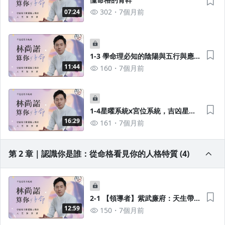
302
7個月前
07:24
1-3 學命理必知的陰陽與五行與應
用
11:44
160
7個月前
1-4星曜系統x宮位系統，吉凶星應
用
16:29
161
7個月前
第 2 章｜認識你是誰：從命格看見你的人格特質 (4)
2-1 【領導者】紫武廉府：天生帶
有領導魄力，是團體裡的主軸人物
12:59
150
7個月前