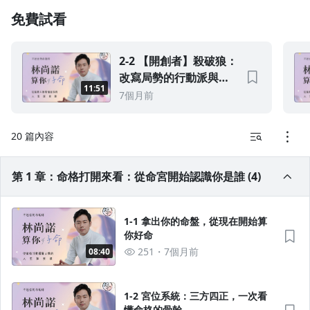
免費試看
1.0x
0.75x
2-2 【開創者】殺破狼：
改寫局勢的行動派與造
11:51
浪者
7個月前
20 篇內容
第 1 章：命格打開來看：從命宮開始認識你是誰 (4)
1-1 拿出你的命盤，從現在開始算
你好命
251
7個月前
08:40
1-2 宮位系統：三方四正，一次看
懂命格的骨幹