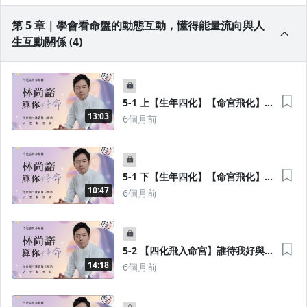
第 5 章｜學會看命盤的動態互動，懂得能量流向與人
生互動關係 (4)
5-1 上【生年四化】【命宮飛化】
老天的禮物與命主心態，祿權科篇
13:03
6個月前
5-1 下【生年四化】【命宮飛化】
老天的禮物與命主心態，忌篇
10:47
6個月前
5-2 【四化飛入命宮】誰待我好與
我有孽緣？化解方法
14:18
6個月前