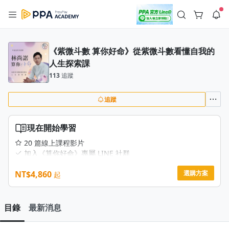
註冊領取 上千元優惠券！
公告
沒有描述
--:--
--:--
《紫微斗數 算你好命》從紫微斗數看懂自我的
人生探索課
登入/註冊
🌞 PPA 避暑津貼．冷氣房升級｜期間快閃活動
🥵 酷暑限時快閃｜單筆滿 NT$2,500 現折 NT$300、再贈最高
113
追蹤
2% 點數回饋！🚀 酷暑來襲．偷偷在冷氣房升級 📈⭐️ 【冷氣房
2 天前
進修 限時開跑】◾單筆滿 NT$2,500 現折 NT$300◾活動期間：
即日起 - 8/13（只有一週）-📣 酷暑季好康 \ 再加碼 /→ 點數回饋
追蹤
返回播放器
無上限🔥購買任一課程 or 訂閱✅ 消費即享回饋 1% 點數✅ 滿
查看全部
$5,000 回饋 2% 點數🎁 此為 PPA 官方帳號 Line@ 專屬活動，加
1.0x
入好友👉 享有「渠道專屬活動」及「個人化推播」！
清除全部
現在開始學習
追蹤列表
播放清單
播放速度
20 篇線上課程影片
加入《算你好命》專屬 LINE 社群
2.0x
預計 2025/12/16 開課
NT$4,860
選購方案
起
沒有播放清單
1.75x
去逛逛
1.5x
目錄
最新消息
1.25x