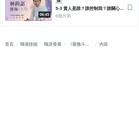
5-3 貴人是誰？誰控制我？誰關心
我？誰是我此生業障？
06:45
6個月前
首頁
職場技能
職涯發展
《紫微斗數
內容
算你好命》
從紫微斗數
看懂自我的
人生探索課