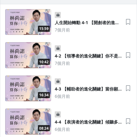
去逛逛
人生開始轉動 4-1 【開創者的進化
關鍵】當能做到風險控管，你將無
15:59
7個月前
所不能
4-2 【領導者的進化關鍵】你不是
要控制一切，而是讓團隊有序發展
10:42
7個月前
4-3 【輔助者的進化關鍵】當你願
意成為主角，世界才看見你的光
16:34
6個月前
4-4 【表演者的進化關鍵】傾聽多
一點，說話少一點，反而讓更發光
08:24
6個月前