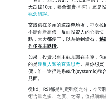
天跌破10元，要全部賣掉嗎?」這是
觀念錯誤。
當股價在多頭的道路奔馳著，每次拉
不斷創新高價，反而投資人的心膽怯
點，天天都便宜，以為撿到鑽石，
越
作多在主跌段
。
如果，投資只剩主觀意識在主導，你
的是
違反人類的直覺思考
。當你想買
價，唯一途徑是系統化(systemi
見面。
從kd、RSI都是判定強弱之分，今天
術含量之多、之廣、之深，值得細細