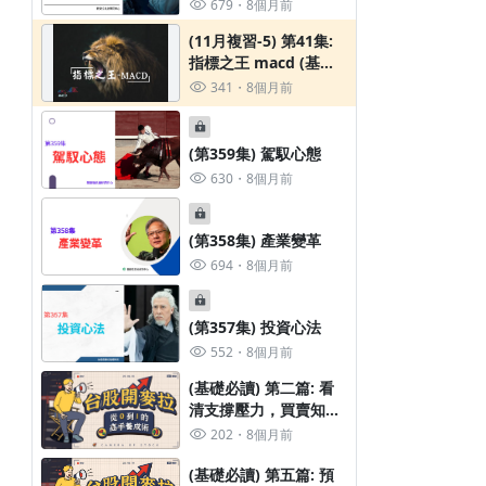
679
8個月前
(11月複習-5) 第41集:
指標之王 macd (基礎
篇)
341
8個月前
(第359集) 駕馭心態
630
8個月前
(第358集) 產業變革
694
8個月前
(第357集) 投資心法
552
8個月前
(基礎必讀) 第二篇: 看
清支撐壓力，買賣知進
退
202
8個月前
(基礎必讀) 第五篇: 預