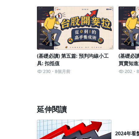
(基礎必讀) 第五篇: 預判均線小工
(基礎必讀
具: 扣抵值
買賣知進
230
8個月前
202
延伸閱讀
2024年