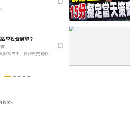
術
第四季投資展望？
年前
關於財富自由、操作與交易心理
1月複習-5)
1集: 指標
 macd
礎篇)