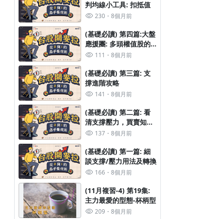
判均線小工具: 扣抵值
230
8個月前
(基礎必讀) 第四篇:大盤
應援團: 多頭權值股的
調整特徵
111
8個月前
(基礎必讀) 第三篇: 支
撐進階攻略
(一月複習-5) 第189集: 出貨日判斷
(基礎必讀) 第四篇:大盤應
141
8個月前
頭權值股的調整特徵
267
7個月前
1個月前
(基礎必讀) 第二篇: 看
清支撐壓力，買賣知進
退
137
8個月前
(基礎必讀) 第一篇: 細
談支撐/壓力用法及轉換
166
8個月前
(11月複習-4) 第19集:
主力最愛的型態-杯柄型
台股觀盤焦點（4/28）
209
8個月前