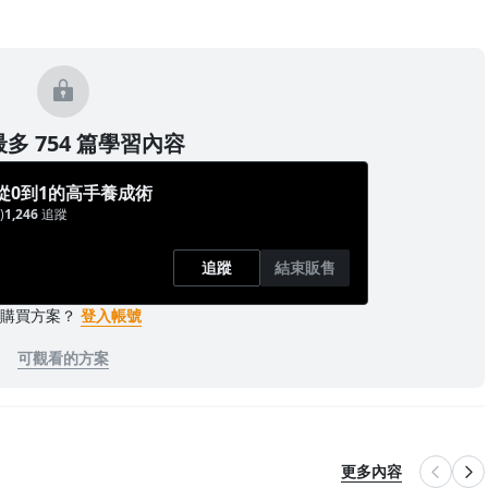
多 754 篇學習內容
從0到1的高手養成術
)
1,246
追蹤
追蹤
結束販售
已購買方案？
登入帳號
可觀看的方案
更多內容