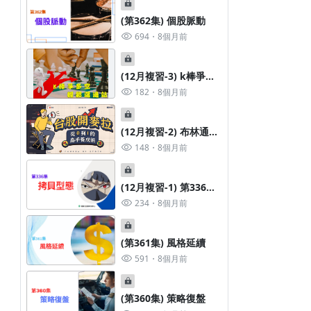
(第362集) 個股脈動
694
8個月前
(12月複習-3) k棒爭多
空 輕鬆選邊站 (含母子
182
8個月前
抱)
(12月複習-2) 布林通道
小撇步 (含扭轉k)
148
8個月前
(12月複習-1) 第336集:
拷貝型態
234
8個月前
(第361集) 風格延續
591
8個月前
(第360集) 策略復盤