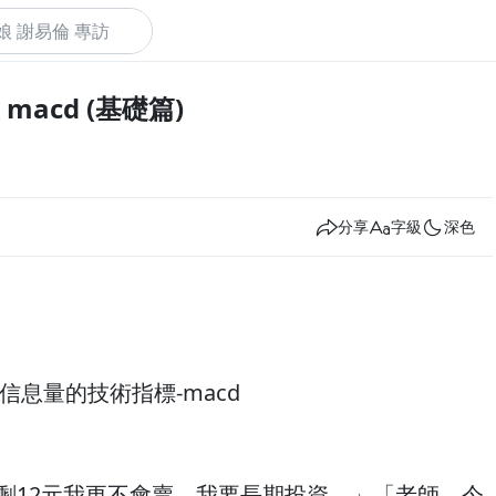
 macd (基礎篇)
下
分享
字級
深色
信息量的技術指標-macd
，剩12元我更不會賣，我要長期投資。」「老師，今