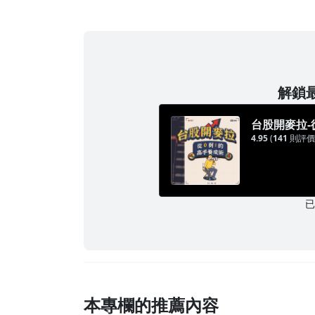
解鎖最
台股開麥拉-
4.95
(
141
則評價
本專欄的推薦內容