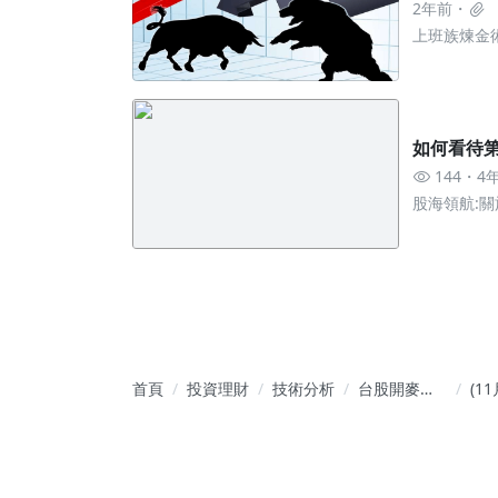
2年前
上班族煉金
如何看待
144
4
股海領航:
的理財課
首頁
投資理財
技術分析
台股開麥拉-
(1
從0到1的高
第4
手養成術
之王
(基