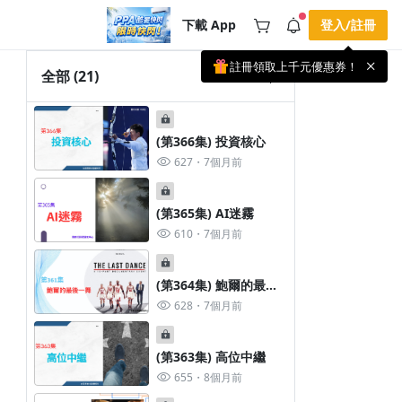
下載 App
登入/註冊
註冊領取上千元優惠券！
公告
全部
(21)
載 APP 領取獎勵，隨時吸收新知識
🌞 PPA 避暑津貼．冷氣房升級｜
手機掃描下載
🥵 酷暑限時快閃｜單筆滿 NT$2,500 現
期間快閃活動
(第366集) 投資核心
折 NT$300、再贈最高 2% 點數回饋！
4 天前
🚀 酷暑來襲．偷偷在冷氣房升級 📈
627
7個月前
⭐️ 【冷氣房進修 限時開跑】◾單筆滿
NT$2,500 現折 NT$300◾活動期間：即
查看全部
日起 - 8/13（只有一週）-📣 酷暑季好康
\ 再加碼 /→ 點數回饋無上限🔥購買任一
(第365集) AI迷霧
課程 or 訂閱✅ 消費即享回饋 1% 點數
610
7個月前
✅ 滿 $5,000 回饋 2% 點數🎁 此為 PPA
官方帳號 Line@ 專屬活動，加入好友👉
享有「渠道專屬活動」及「個人化推
播」！
(第364集) 鮑爾的最後
一舞
628
7個月前
(第363集) 高位中繼
655
8個月前