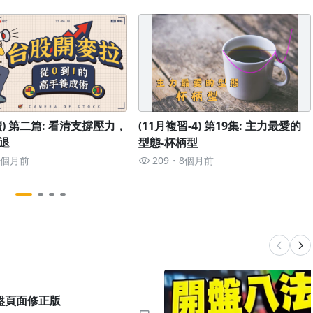
) 第二篇: 看清支撐壓力，
(11月複習-4) 第19集: 主力最愛的
退
型態-杯柄型
8個月前
209
8個月前
看盤頁面修正版