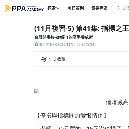
探索
每日簽到
領券專區
(11月複習-5) 第41集: 指標之王
台股開麥拉-從0到1的高手養成術
限定方案
2025/11/24 09:35
341
9
收藏
一個暗藏高
【停損與指標間的愛恨情仇】
「老師。20元買的、15元沒停損了