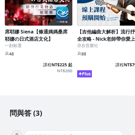
席耶娜 Siena【條通媽媽桑席
【吉他編曲大解析】流行抒
耶娜の日式酒店文化】
全攻略 - Nick老師帶你愛
一刻鯨選
存在音樂社
他！
48
88
課程
NT$225 起
課程
NT$7
NT$280
Plus
問與答 (3)