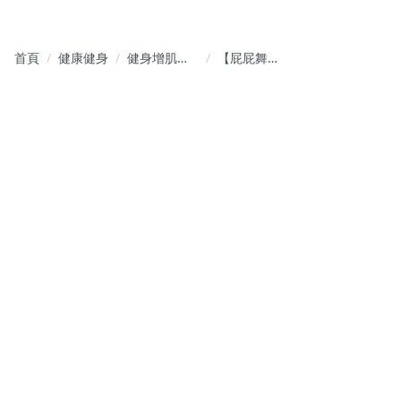
首頁
健康健身
健身增肌減
【屁屁舞
脂
Twerk】
Angela手把
手從0到1喚
醒妳們的蜜
桃臀