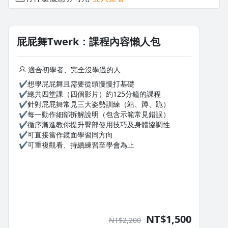
去逛逛
屁屁舞Twerk：課程內容懶人包
▍ 倒V式臀部上下及重心變化延伸使用
▍ 倒V式基本臀部上下使用練習
適合初學者、完全沒學過的人
▍ 倒V式重心變化臀部延伸使用練習
✔想學屁屁舞且需要從頭慢慢打基礎
▍ 倒V式臀部畫圈基本練習
✔總共四堂課（四個影片）約125分鐘的課程
▍ 串聯小COMBO組合
✔針對屁屁舞常見三大姿勢訓練（站、蹲、跪）
✔每一動作細部拆解說明（包含示範常見錯誤）
✔循序漸進教你提升臀部使用技巧及身體協調性
✔可直接當作鏡面學習同方向
✔可重複觀看、持續練習至學會為止
NT$1,500
NT$2,200