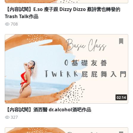
【內容試閱】E.so 瘦子跟 Dizzy Dizzo 蔡詩蕓也轉發的
Trash Talk作品
本課程不限時間，不限觀看次數
708
隨時隨地可以拿出來複習跟著練！
詳細課程介紹
第一章：基本尾椎訓練+屁屁練習(蹲式/站式)
02:14
【內容試閱】酒西醫 dr.alcohol酒吧作品
327
▍ 尋找尾椎出力的方式，練習基本上下功