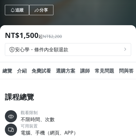
1.0x
追蹤
分享
0.75x
NT$1,500
起
NT$2,200
安心學・條件內全額退款
總覽
介紹
免費試看
選購方案
講師
常見問題
問與答
課程總覽
觀看限制
不限時間、次數
可用裝置
電腦、手機（網頁、APP）