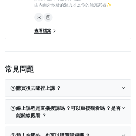
由內而外散發的魅力才是你的漂亮武器✨
查看檔案
第四章：完整排舞作品（結合前三堂所有基礎動作）
常見問題
▍ 數拍排舞動作講解
購買後去哪裡上課 ？
▍ 分段慢動作對音樂練習
▍ 完整版慢動作對音樂練習
訂閱完成後，您可以依使用裝置從以下位置找到課
線上課程是直播授課嗎 ？可以重複觀看嗎 ？是否
▍ 原速度對音樂完整排舞練習
程：
能離線觀看 ？
PPA App
：登入 App → 點選下方「我的學習」→
查看「已開通」課程。
線上課程不是直播，所有內容（包含影片教學或文
我人在國外，也可以購買課程嗎 ？