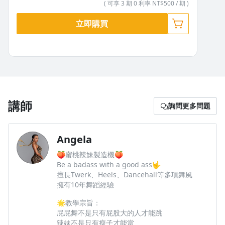
( 可享 3 期 0 利率 NT$500 / 期 )
立即購買
第三章：跪地式TWERK基本訓練（需用到護膝）
▍ ㄇ字跪地基本姿勢講解說明
講師
詢問更多問題
▍ 基本跪姿開合臀部使用練習（ㄇ字手摸地）
▍ 挺胸跪姿基本姿勢講解說明
▍ 基本跪姿上下擺臀使用練習（放手挺胸）
Angela
▍ 串聯小COMBO組合
🍑蜜桃辣妹製造機🍑
Be a badass with a good ass🤟
擅長Twerk、Heels、Dancehall等多項舞風
擁有10年舞蹈經驗
🌟教學宗旨：
屁屁舞不是只有屁股大的人才能跳
辣妹不是只有瘦子才能當