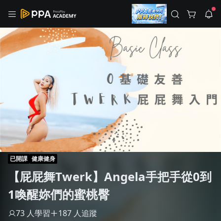
註冊領取 上千元優惠券！
公告
沒有描述
--:--
--:--
登入/註冊
🌞 PPA 避暑津貼．冷氣房升級｜期間快閃活動
🥵 酷暑限時快閃｜單筆滿 NT$2,500 現折 NT$300、再贈最高
2% 點數回饋！🚀 酷暑來襲．偷偷在冷氣房升級 📈⭐️ 【冷氣房
4 天前
進修 限時開跑】◾單筆滿 NT$2,500 現折 NT$300◾活動期間：
即日起 - 8/13（只有一週）-📣 酷暑季好康 \ 再加碼 /→ 點數回饋
返回播放器
無上限🔥購買任一課程 or 訂閱✅ 消費即享回饋 1% 點數✅ 滿
查看全部
$5,000 回饋 2% 點數🎁 此為 PPA 官方帳號 Line@ 專屬活動，加
1.0x
入好友👉 享有「渠道專屬活動」及「個人化推播」！
清除全部
追蹤列表
播放清單
播放速度
2.0x
已開課
健康健身
沒有播放清單
【屁屁舞Twerk】Angela手把手從0到
1.75x
去逛逛
1喚醒妳們的蜜桃臀
1.5x
73 人學習
187 人追蹤
1.25x