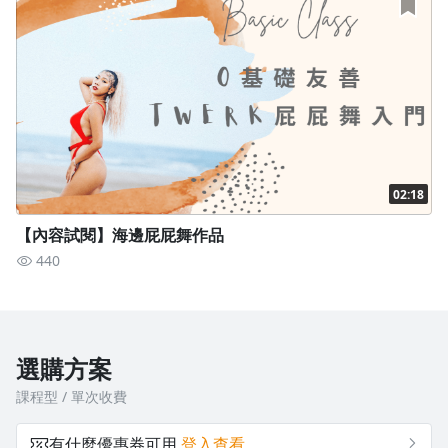
▍ 蹲姿上下擺臀基本練習
▍ 蹲姿臀部畫圈基本練習
▍ 站姿下上擺臀基本練習
▍ 站姿延伸變化臀部練習
▍ 串聯小COMBO組合
02:18
【內容試閱】海邊屁屁舞作品
440
選購方案
課程型 / 單次收費
沒有待播放的清單
有什麼優惠券可用
登入查看
第二章：地板倒V式TWERK基礎訓練