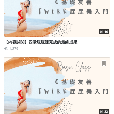
開始慢慢學習起。
透過與影片一對一同步學習，一定可以將基本功練會！
01:46
【內容試閱】四堂屁屁課完成的最終成果
1,879
想把基礎練紮實的人
有學過TWERK但大概半年以下，基礎還不夠穩定紮實的人也很
建議來報名此課程！
TWERK雖然都是透過尾椎使用出發，但卻有很多動作變化，
如果你還不夠穩定，可以透過此課程增加自己的基礎技巧！
01:22