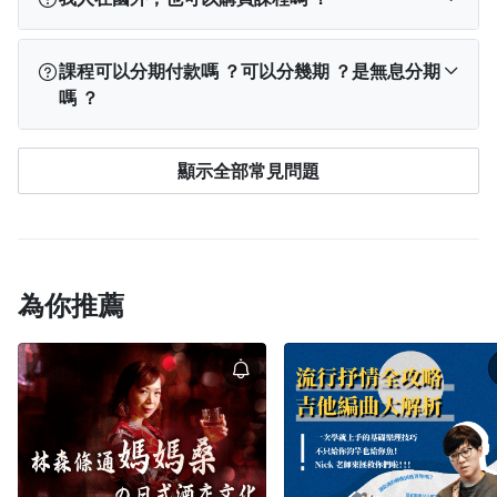
電腦版網站
：登入 PPA → 點選右上角「
我的學
字教學）將會完整上架在平台上。
習
」→ 查看「已開通」課程。
購買後無論在電腦或手機 App 上，除有特別說明觀
可以，海外學員可使用 Visa、MasterCard、JCB 等信
手機版網站
：點左上角「≡」登入 → 再次點「≡」
看期間外，單課課程都能在平台續存期間 ，不限次
課程可以分期付款嗎 ？可以分幾期 ？是無息分期
用卡或金融卡購買課程（提醒：聯卡無法於海外使
→ 點選「我的學習」→ 查看「已開通」課程。
如
數觀看。
嗎 ？
用）。 不過目前海外無法下載 PressPlay Academy
果登入「我的學習」後仍找不到課程，可能是登入
由於專案內容之著作權歸屬創作者所有，系統也須
App，請透過
電腦版
或
手機網頁版
學習。
了不同帳號。
請先登出，回到登入頁面點選「
忘記
保持連線紀錄學習進度，因此無法下載文章、影片
單次購買付費課程、合購訂單，皆享有「3 期零利
購課帳號
」查詢正確帳號，或查看購買後的通知
顯示全部常見問題
或是離線觀看。
率」，分期付款僅限 國內發卡銀行，且 單筆滿
信，信中也會顯示您當時使用的信箱。
NT$1,500 以上 的訂單才可使用，目前支援的銀行包括
中國信託銀行
與
台新銀行
。 以上僅可於
電腦網頁版
＆
手機網頁版
使用，APP 用戶請使用
網頁版
購買才可
享有此優惠。
為你推薦