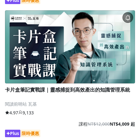
Plus
限時優惠
卡片盒筆記實戰課｜靈感捕捉到高效產出的知識管理系統
閱讀前哨站 瓦基
4.97
9,133
課程
NT$12,000
NT$4,009 起
Plus
限時優惠