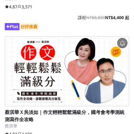
4.87
3,571
課程
NT$8,800
NT$4,400 起
Plus
好評推薦
蔡淇華Ｘ吳淡如｜作文輕輕鬆鬆滿級分，國考會考學測統
測寫作全攻略
蔡淇華