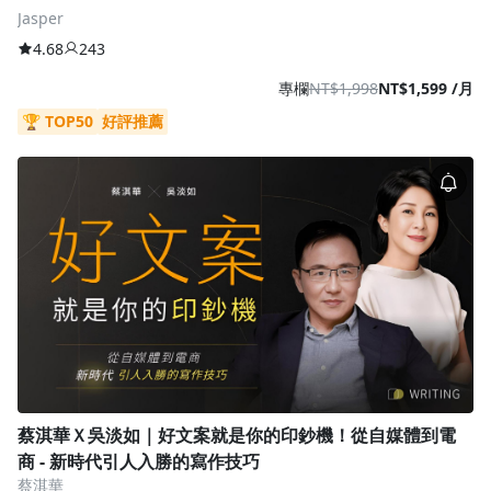
Jasper
4.68
243
專欄
NT$1,998
NT$1,599 /月
🏆 TOP50
好評推薦
蔡淇華Ｘ吳淡如｜好文案就是你的印鈔機！從自媒體到電
商 - 新時代引人入勝的寫作技巧
蔡淇華