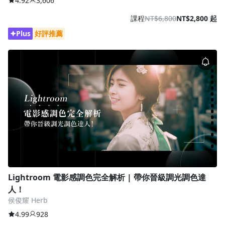
4.92
3,606
課程
NT$6,800
NT$2,800 起
Plus
好評推薦
Lightroom 電影感調色完全解析 | 帶你晉級調光調色達
人！
侯俊耀 Herb
4.99
928