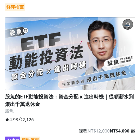
好評推薦
沒有待播放的清單
股魚的ETF動能投資法：資金分配 x 進出時機｜從領薪水到
去逛逛
滾出千萬退休金
股魚
4.93
2,126
課程
NT$12,000
NT$4,090 起