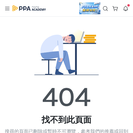
註冊領取 上千元優惠券！
公告
沒有描述
--:--
--:--
登入/註冊
🌞 PPA 避暑津貼．冷氣房升級｜期間快閃活動
🥵 酷暑限時快閃｜單筆滿 NT$2,500 現折 NT$300、再贈最高
2% 點數回饋！🚀 酷暑來襲．偷偷在冷氣房升級 📈⭐️ 【冷氣房
5 天前
進修 限時開跑】◾單筆滿 NT$2,500 現折 NT$300◾活動期間：
即日起 - 8/13（只有一週）-📣 酷暑季好康 \ 再加碼 /→ 點數回饋
返回播放器
無上限🔥購買任一課程 or 訂閱✅ 消費即享回饋 1% 點數✅ 滿
查看全部
$5,000 回饋 2% 點數🎁 此為 PPA 官方帳號 Line@ 專屬活動，加
1.0x
入好友👉 享有「渠道專屬活動」及「個人化推播」！
清除全部
追蹤列表
播放清單
播放速度
2.0x
沒有播放清單
1.75x
去逛逛
1.5x
找不到此頁面
1.25x
搜尋的頁面已刪除或暫時不可瀏覽，參考我們的推薦或回到