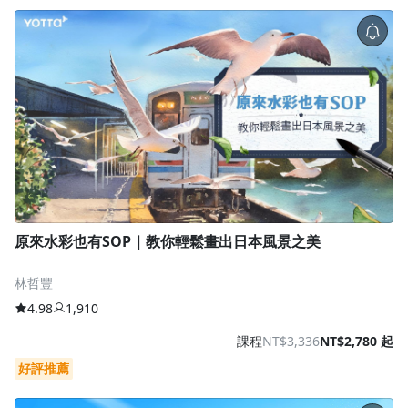
原來水彩也有SOP｜教你輕鬆畫出日本風景之美
林哲豐
4.98
1,910
課程
NT$3,336
NT$2,780 起
好評推薦