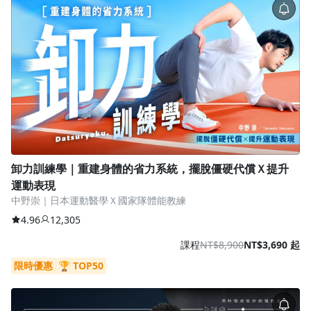
卸力訓練學｜重建身體的省力系統，擺脫僵硬代償Ｘ提升
運動表現
中野崇｜日本運動醫學Ｘ國家隊體能教練
4.96
12,305
課程
NT$8,900
NT$3,690 起
限時優惠
🏆 TOP50