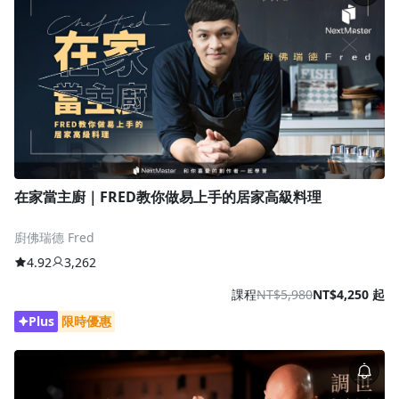
在家當主廚｜FRED教你做易上手的居家高級料理
廚佛瑞德 Fred
4.92
3,262
課程
NT$5,980
NT$4,250 起
Plus
限時優惠