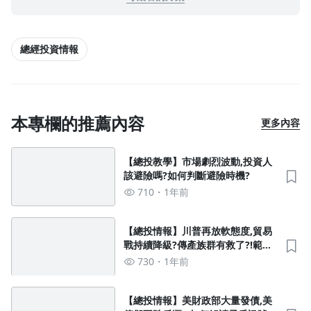
去逛逛
總經投資情報
本專欄的推薦內容
更多內容
【總投教學】市場劇烈波動,投資人
該避險嗎?如何判斷避險時機?
710
1年前
【總投情報】川普再放軟態度,貿易
戰持續降級?傳產族群有救了?!範例
回顧-儒鴻,聚陽
730
1年前
【總投情報】美財政部大量發債,美