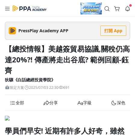
註冊領取 上千元優惠券！
公告
沒有描述
--:--
--:--
PressPlay Academy APP
打開 App
登入/註冊
🌞 PPA 避暑津貼．冷氣房升級｜期間快閃活動
🥵 酷暑限時快閃｜單筆滿 NT$2,500 現折 NT$300、再贈最高
【總投情報】美越簽貿易協議,關稅仍高
2% 點數回饋！🚀 酷暑來襲．偷偷在冷氣房升級 📈⭐️ 【冷氣房
2 天前
進修 限時開跑】◾單筆滿 NT$2,500 現折 NT$300◾活動期間：
達20%?! 傳產將走出谷底? 範例回顧-鈺
即日起 - 8/13（只有一週）-📣 酷暑季好康 \ 再加碼 /→ 點數回饋
返回播放器
無上限🔥購買任一課程 or 訂閱✅ 消費即享回饋 1% 點數✅ 滿
查看全部
$5,000 回饋 2% 點數🎁 此為 PPA 官方帳號 Line@ 專屬活動，加
齊
1.0x
入好友👉 享有「渠道專屬活動」及「個人化推播」！
清除全部
追蹤列表
播放清單
狄驤《白話總經投資學院》
播放速度
限定方案
2025/07/03 22:30
691
2.0x
全部
分享
字級
深色
沒有播放清單
1.75x
去逛逛
1.5x
學員們早安! 近期有許多人好奇，雖然
1.25x