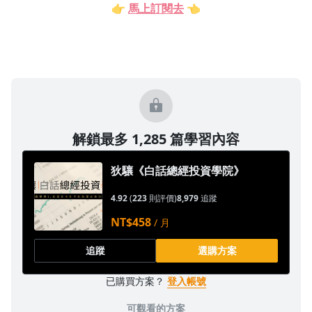
👉
馬上訂閱去
👈
解鎖最多 1,285 篇學習內容
狄驤《白話總經投資學院》
4.92
(
223
則評價)
8,979
追蹤
NT$458
/ 月
追蹤
選購方案
已購買方案？
登入帳號
可觀看的方案
沒有待播放的清單