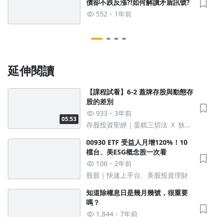
債卻不跌反漲?!如何解讀矛盾訊號?
552
1年前
延伸閱讀
【課程試看】6-2 蓋牌存股與動態存
股的差別
933
3年前
05:53
存股投資聖經｜蛋糕三切法 Ｘ 狄式
濾網選股術
00930 ETF 受益人月增120%！10
檔台、美ESG概念股一次看
106
2年前
股股｜快速上手台、美股投資理財
知道除權息日是幾月幾號，很重要
嗎？
1,844
7年前