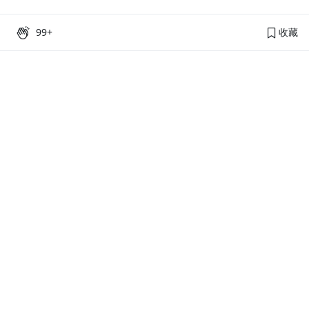
99+
收藏
PressPlay Academy
課程分類
品牌介紹
線上課程
投資理財
語言學習
PPA 部落格
訂閱學習
烘焙料理
健康健身
活動主題館
耳邊說書
生活品味
職場技能
行銷
藝文娛樂
幫助
條款與政策
提案教學
聯絡客服
平台會員規範及申訴管道