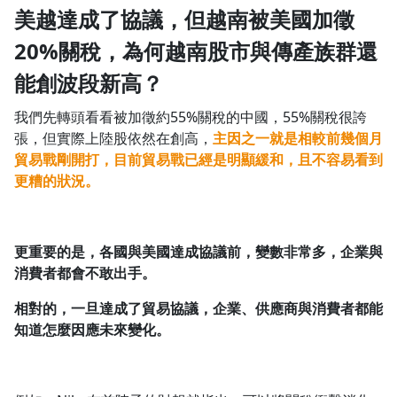
美越達成了協議，但越南被美國加徵
1.0x
20%關稅，為何越南股市與傳產族群還
0.75x
能創波段新高？
我們先轉頭看看被加徵約55%關稅的中國，55%關稅很誇
張，但實際上陸股依然在創高，
主因之一就是相較前幾個月
貿易戰剛開打，目前貿易戰已經是明顯緩和，且不容易看到
更糟的狀況。
更重要的是，各國與美國達成協議前，變數非常多，企業與
消費者都會不敢出手。
相對的，一旦達成了貿易協議，企業、供應商與消費者都能
知道怎麼因應未來變化。