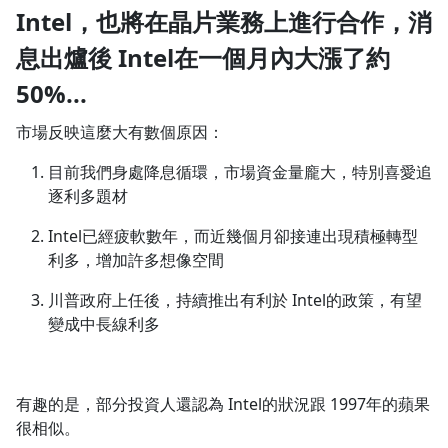
Intel，也將在晶片業務上進行合作，消
1.0x
息出爐後 Intel在一個月內大漲了約
0.75x
50%...
市場反映這麼大有數個原因：
目前我們身處降息循環，市場資金量龐大，特別喜愛追
逐利多題材
Intel已經疲軟數年，而近幾個月卻接連出現積極轉型
利多，增加許多想像空間
川普政府上任後，持續推出有利於 Intel的政策，有望
變成中長線利多
有趣的是，部分投資人還認為 Intel的狀況跟 1997年的蘋果
很相似。