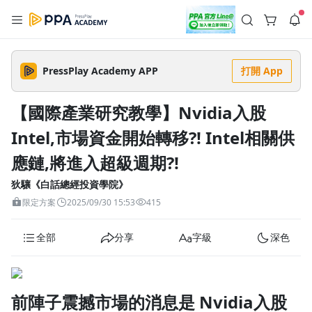
註冊領取 上千元優惠券！
公告
沒有描述
--:--
--:--
PressPlay Academy APP
打開 App
登入/註冊
🌞 PPA 避暑津貼．冷氣房升級｜期間快閃活動
🥵 酷暑限時快閃｜單筆滿 NT$2,500 現折 NT$300、再贈最高
【國際產業研究教學】Nvidia入股
2% 點數回饋！🚀 酷暑來襲．偷偷在冷氣房升級 📈⭐️ 【冷氣房
5 天前
進修 限時開跑】◾單筆滿 NT$2,500 現折 NT$300◾活動期間：
Intel,市場資金開始轉移?! Intel相關供
即日起 - 8/13（只有一週）-📣 酷暑季好康 \ 再加碼 /→ 點數回饋
返回播放器
無上限🔥購買任一課程 or 訂閱✅ 消費即享回饋 1% 點數✅ 滿
查看全部
$5,000 回饋 2% 點數🎁 此為 PPA 官方帳號 Line@ 專屬活動，加
應鏈,將進入超級週期?!
1.0x
入好友👉 享有「渠道專屬活動」及「個人化推播」！
清除全部
追蹤列表
播放清單
狄驤《白話總經投資學院》
播放速度
限定方案
2025/09/30 15:53
415
2.0x
全部
分享
字級
深色
沒有播放清單
1.75x
去逛逛
1.5x
前陣子震撼市場的消息是 Nvidia入股
1.25x