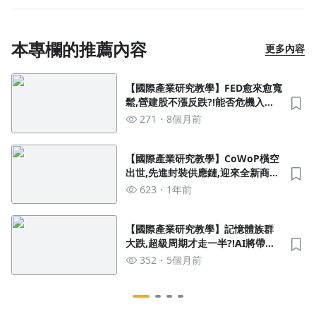
本專欄的推薦內容
更多內容
【國際產業研究教學】FED愈來愈寬
鬆,營建股不漲反跌?!能否危機入市,
迎接明年轉機?
271
8個月前
【國際產業研究教學】CoWoP橫空
出世,先進封裝供應鏈,迎來全新商
機?!
623
1年前
【國際產業研究教學】記憶體族群
大跌,超級周期才走一半?!AI將帶動
pSLC需求,NAND漲勢遠未結束?
352
5個月前