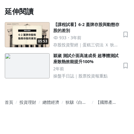
延伸閱讀
【課程試看】6-2 蓋牌存股與動態存
股的差別
933
3年前
05:53
存股投資聖經｜蛋糕三切法 Ｘ 狄式
濾網選股術
穎崴 測試介面高速成長 超導體測試
座散熱效能提升100%
2年前
操盤手日誌｜股票投資報重點
首頁
投資理財
總體經濟
狄驤《白話
【國際產業
總經投資學
研究教學】
院》
Nvidia入股
Intel,市場資
金開始轉移?!
Intel相關供