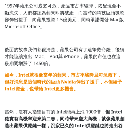
1997年蘋果公司岌岌可危，產品市占率驟降，搭配現金不
斷流失，人們都認為蘋果即將破產，而當時的科技巨頭微軟
卻伸出援手，向蘋果投資 1.5億美元，同時承諾開發 Mac版
Microsoft Office。
後面的故事我們都很清楚，蘋果公司有了這筆救命錢，後續
才能陸續推出 iMac、iPod與 iPhone，蘋果的市值也在這
段期間增漲了 1450倍。
如今，Intel就很像當年的蘋果，市占率驟降且每況愈下，
但好消息是這個時代的巨頭 Nvidia伸出了援手，不但給予
Intel資金，也帶給 Intel更多機會。
當然，沒有人指望目前的 Intel能再上漲 1000倍，
但 Intel
確實有高機率迎來第二春，同時帶來龐大商機，就像蘋果創
造出蘋果供應鏈一樣，沉寂已久的 Intel供應鏈也將走出谷