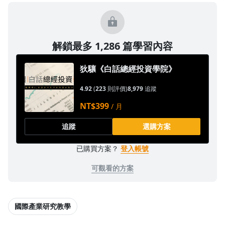
解鎖最多 1,286 篇學習內容
沒有待播放的清單
去逛逛
狄驤《白話總經投資學院》
4.92
(
223
則評價)
8,979
追蹤
NT$399
/ 月
追蹤
選購方案
已購買方案？
登入帳號
可觀看的方案
國際產業研究教學