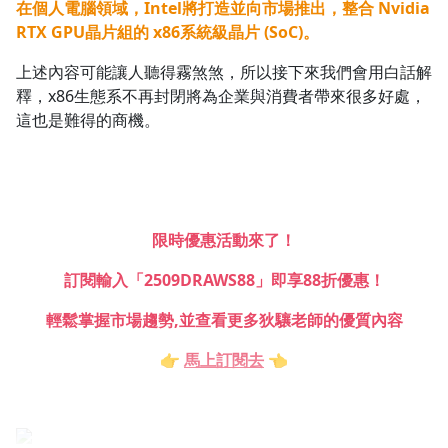
在個人電腦領域，Intel將打造並向市場推出，整合 Nvidia
RTX GPU晶片組的 x86系統級晶片 (SoC)。
上述內容可能讓人聽得霧煞煞，所以接下來我們會用白話解
釋，x86生態系不再封閉將為企業與消費者帶來很多好處，
這也是難得的商機。
限時優惠活動來了！
訂閱輸入「2509DRAWS88」即享88折優惠！
輕鬆掌握市場趨勢,並查看更多狄驤老師的優質內容
👉
馬上訂閱去
👈