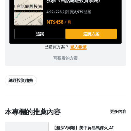
狄驤《白話總經投資學院》
4.92
(
223
則評價)
8,979
追蹤
NT$458
/ 月
追蹤
選購方案
已購買方案？
登入帳號
可觀看的方案
總經投資趨勢
本專欄的推薦內容
更多內容
【超深V周報】美中貿易戰停火,AI