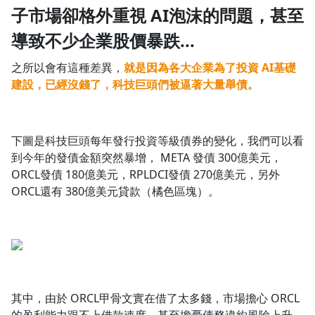
子市場卻格外重視 AI泡沫的問題，甚至
1.0x
導致不少企業股價暴跌...
0.75x
之所以會有這種差異，
就是因為各大企業為了投資 AI基礎
建設，已經沒錢了，科技巨頭們被逼著大量舉債。
下圖是科技巨頭每年發行投資等級債券的變化，我們可以看
到今年的發債金額突然暴增， META 發債 300億美元，
ORCL發債 180億美元，RPLDCI發債 270億美元，另外
ORCL還有 380億美元貸款（橘色區塊）。
其中，由於 ORCL甲骨文實在借了太多錢，市場擔心 ORCL