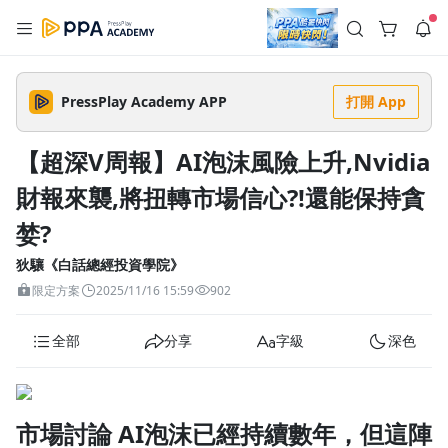
註冊領取 上千元優惠券！
公告
沒有描述
--:--
--:--
PressPlay Academy APP
打開 App
登入/註冊
🌞 PPA 避暑津貼．冷氣房升級｜期間快閃活動
🥵 酷暑限時快閃｜單筆滿 NT$2,500 現折 NT$300、再贈最高
【超深V周報】AI泡沫風險上升,Nvidia
2% 點數回饋！🚀 酷暑來襲．偷偷在冷氣房升級 📈⭐️ 【冷氣房
4 天前
進修 限時開跑】◾單筆滿 NT$2,500 現折 NT$300◾活動期間：
財報來襲,將扭轉市場信心?!還能保持貪
即日起 - 8/13（只有一週）-📣 酷暑季好康 \ 再加碼 /→ 點數回饋
返回播放器
無上限🔥購買任一課程 or 訂閱✅ 消費即享回饋 1% 點數✅ 滿
查看全部
$5,000 回饋 2% 點數🎁 此為 PPA 官方帳號 Line@ 專屬活動，加
婪?
1.0x
入好友👉 享有「渠道專屬活動」及「個人化推播」！
清除全部
追蹤列表
播放清單
狄驤《白話總經投資學院》
播放速度
限定方案
2025/11/16 15:59
902
2.0x
全部
分享
字級
深色
沒有播放清單
1.75x
去逛逛
1.5x
市場討論 AI泡沫已經持續數年，但這陣
1.25x