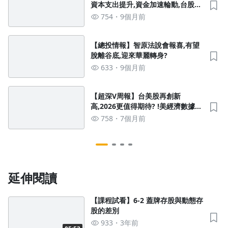
資本支出提升,資金加速輪動,台股主
流換人當?!
754
9個月前
【總投情報】智原法說會報喜,有望
沒有待播放的清單
脫離谷底,迎來華麗轉身?
去逛逛
633
9個月前
【超深V周報】台美股再創新
高,2026更值得期待? !美經濟數據矛
盾,該如何趨吉避凶?
758
7個月前
延伸閱讀
【課程試看】6-2 蓋牌存股與動態存
股的差別
933
3年前