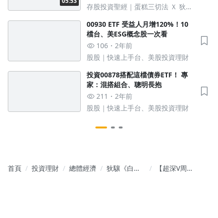
05:53
存股投資聖經｜蛋糕三切法 Ｘ 狄式
濾網選股術
00930 ETF 受益人月增120%！10
檔台、美ESG概念股一次看
106
2年前
股股｜快速上手台、美股投資理財
投資00878搭配這檔債券ETF！ 專
家：混搭組合、聰明長抱
211
2年前
股股｜快速上手台、美股投資理財
首頁
投資理財
總體經濟
狄驤《白話
【超深V周
總經投資學
報】AI泡沫
院》
風險上
升,Nvidia財
報來襲,將扭
轉市場信心?!