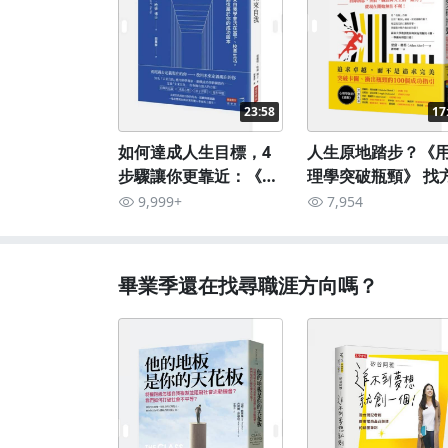
23:58
17
如何達成人生目標，4
人生原地踏步？《
步驟讓你更靠近：《預
理學突破瓶頸》 找
見未來自我》
9,999+
7,954
畢業季還在找尋職涯方向嗎？