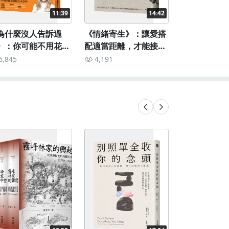
11:39
14:42
為什麼沒人告訴過
《情緒寄生》：讓愛搭
》：你可能不用花大
配適當距離，才能接納
諮商，而是要這樣點
不完美的自己
6,845
4,191
自己