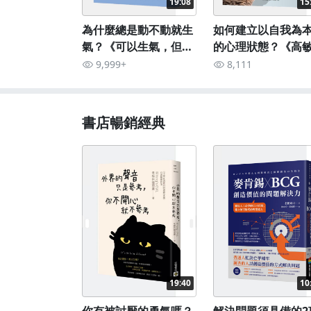
19:08
15
為什麼總是動不動就生
如何建立以自我為
氣？《可以生氣，但不
的心理狀態？《高
要動不動就發脾氣》
卻不受傷的七日練
9,999+
8,111
書店暢銷經典
19:40
10