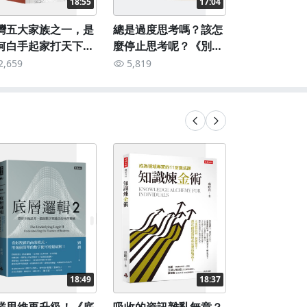
18:55
17:04
灣五大家族之一，是
總是過度思考嗎？該怎
租屋太貴，
何白手起家打天下
麼停止思考呢？《別照
實施價格管
？《霧峰林家三部
單全收你的念頭》
濟學，最強
2,659
5,819
2,576
》
18:49
18:37