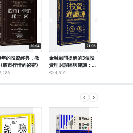
20:04
21:06
00年的投資經典，教
金融顧問提醒的3個投
你聽過「生
《股市行情的祕密》
資理財誤區與建議：
法」嗎？《
《投資通識課》
學獎得主的
5,186
4,610
2,826