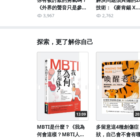
你有被討厭的勇氣嗎？
解決問題須具備的2
《外界的聲音只是參
技術：《麥肯錫 X
考，你不開心就不參
BCG》
3,967
2,762
考》
探索，更了解你自己
13:09
20
MBTI是什麼？《我為
多留意這4種創傷症
何會這樣？MBTI人格
狀，自己會不會有