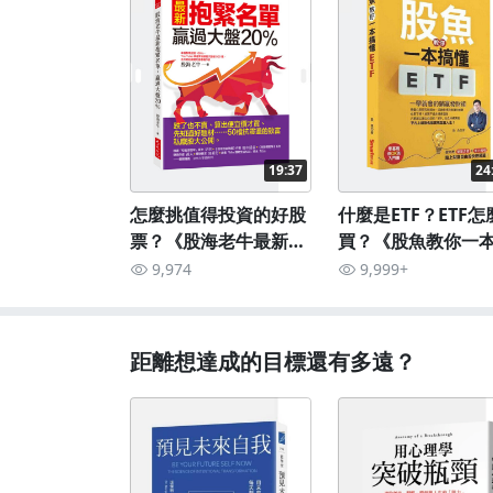
19:37
24
怎麼挑值得投資的好股
什麼是ETF？ETF怎
票？《股海老牛最新抱
買？《股魚教你一
緊名單，贏過大盤
懂ETF》
9,974
9,999+
20％》
距離想達成的目標還有多遠？