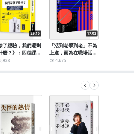
29:15
17:02
除了經驗，我們還剩
「活到老學到老」不為
原來自卑感
什麼？》：四種課
上進，而為在職場活下
《自卑與超
，培養你的斜槓力
來——《懂學的人最後
6,938
4,675
3,974
一個被淘汰》