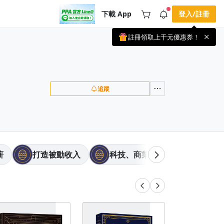
下載 App
登入/註冊
註冊領取上千元優惠券！
公告
載 APP 領取獎勵，隨時吸收新知識
🌞 PPA 避暑津貼．冷氣房升級｜
手機掃描下載
🥵 酷暑限時快閃｜單筆滿 NT$2,500 現
期間快閃活動
折 NT$300、再贈最高 2% 點數回饋！
4 天前
🚀 酷暑來襲．偷偷在冷氣房升級 📈
追蹤
⭐️ 【冷氣房進修 限時開跑】◾單筆滿
NT$2,500 現折 NT$300◾活動期間：即
查看全部
日起 - 8/13（只有一週）-📣 酷暑季好康
\ 再加碼 /→ 點數回饋無上限🔥購買任一
課程 or 訂閱✅ 消費即享回饋 1% 點數
✅ 滿 $5,000 回饋 2% 點數🎁 此為 PPA
官方帳號 Line@ 專屬活動，加入好友👉
享有「渠道專屬活動」及「個人化推
薪
打造被動收入
科技、商業巨頭故事
健
播」！