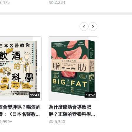
》
敗氣餒啦
2,475
2,234
15:43
19:57
酒會變胖嗎？喝酒的
為什麼脂肪會導致肥
《天生不愛
響：《日本名醫教你
胖？正確的營養科學：
容說書：如
酒的科學》
《令人大感意外的脂
上運動？
9,999+
6,340
4,765
肪》