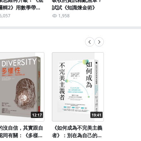
業思維再升級！《底
吸收的資訊雜亂無章？
你的隱藏版
邏輯2》用數學帶你
試試《知識煉金術》
《突破框架
解世界
無限大》
6,057
1,958
1,582
12:17
19:41
的沒自信，其實跟自
《如何成為不完美主義
認同有關：《多樣
者》：別在為自己的失