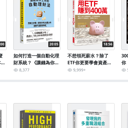
:00
20:05
18:56
麼
如何打造一個自動化理
不想領死薪水？除了
3
本搞
財系統？《讓錢為你工
ETF你更要學會資產配
你
作的自動理財法》
置！《我畢業五年，用
8,377
9,999+
ETF賺到400萬》