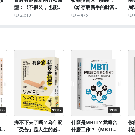
項
冒牌者症候群的五種類
被動投資入門指南：
商
型：《不假裝，也能閃
《給存股新手的財富翻
層
閃發光》
滾筆記》
理
2,619
4,475
:06
19:07
21:00
撐不下去了嗎？為什麼
什麼是MBTI？我適合
你
哪一
「受苦」是人生的必要
什麼工作？《MBTI你
我