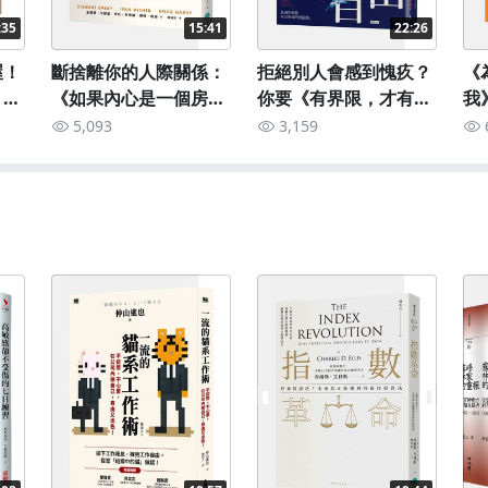
:35
15:41
22:26
喔！
斷捨離你的人際關係：
拒絕別人會感到愧疚？
《
》釐
《如果內心是一個房
你要《有界限，才有自
我
間》
由》
錢
5,093
3,159
醒