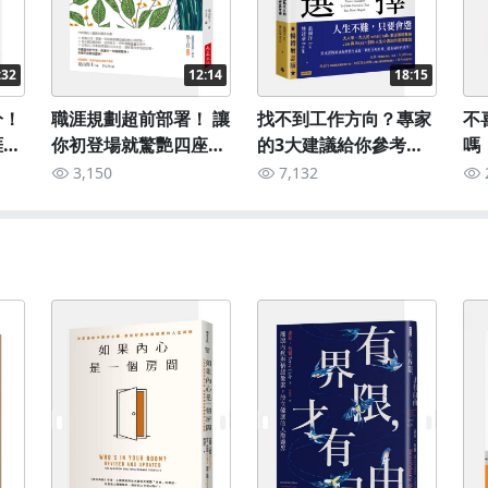
:32
12:14
18:15
分！
職涯規劃超前部署！ 讓
找不到工作方向？專家
不
涯盲
你初登場就驚艷四座：
的3大建議給你參考：
嗎
追不
《一年就被挖角的工作
《大人學選擇》
3,150
7,132
技術》