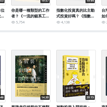
:03
19:57
19:44
本位
你是哪一種類型的工作
指數化投資真的比主動
台
敏感
者？《一流的貓系工作
式投資好嗎？《指數革
如
習》
術》
命》
的
5,754
4,138
曲
:46
14:30
20:15