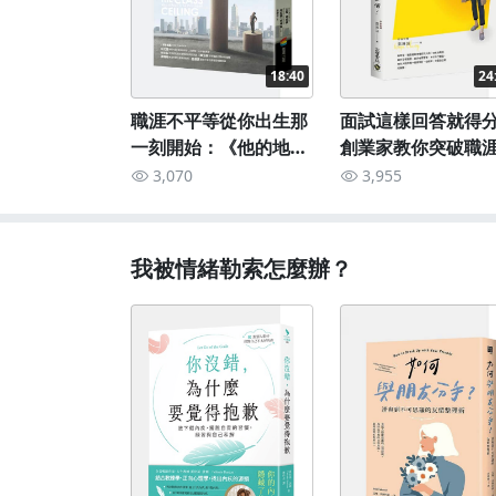
18:40
24
職涯不平等從你出生那
面試這樣回答就得
一刻開始：《他的地板
創業家教你突破職
是你的天花板》
點《矽谷阿雅—— 
3,070
3,955
到夢想就創一個 》
我被情緒勒索怎麼辦？