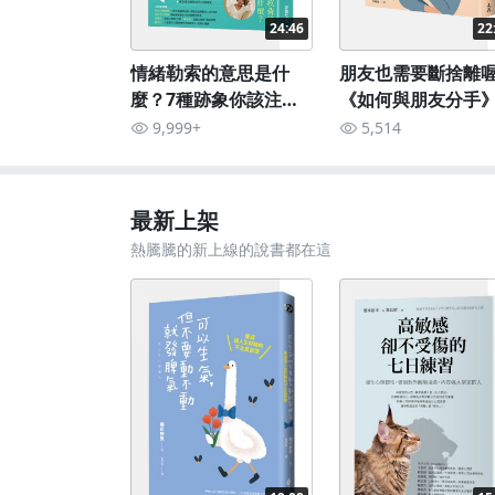
24:46
22
情緒勒索的意思是什
朋友也需要斷捨離
麼？7種跡象你該注
《如何與朋友分手
意：《你沒錯，為什麼
清你的交友狀況
9,999+
5,514
要覺得抱歉》
最新上架
熱騰騰的新上線的說書都在這