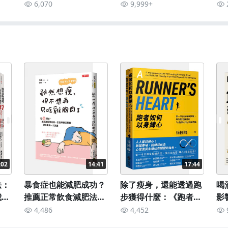
存在：《有多痛，就有
的職業性格是什麼？》
性
6,070
9,999+
多值得》
:02
14:41
17:44
法：
暴食症也能減肥成功？
除了瘦身，還能透過跑
喝
我竟
推薦正常飲食減肥法：
步獲得什麼：《跑者如
影
《雖然想瘦，但不想再
何以身練心》
飲
4,486
4,452
只吃雞胸肉了》