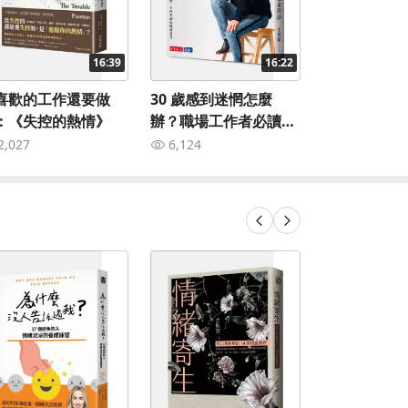
16:39
16:22
喜歡的工作還要做
30 歲感到迷惘怎麼
：《失控的熱情》
辦？職場工作者必讀
《你不必走得快，但一
2,027
6,124
定要走得遠》