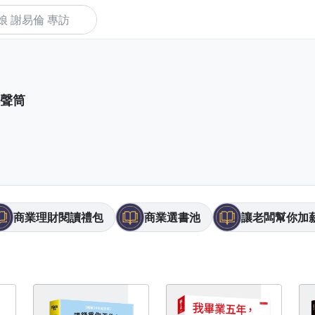
下
聲筒
商業理財閱讀禮包
商業選書池
讓老闆幫你加