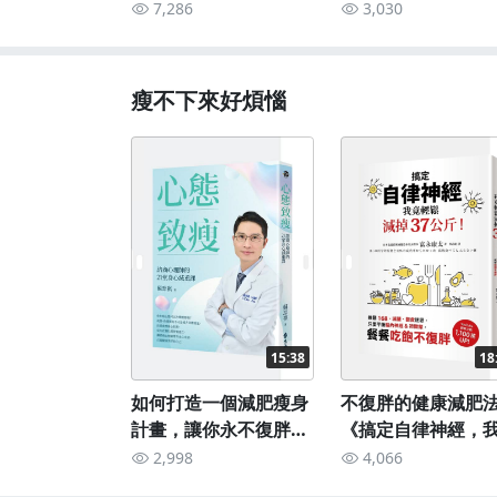
類型的16種性格密碼》
種：《喚醒老虎》
7,286
3,030
瘦不下來好煩惱
15:38
18
如何打造一個減肥瘦身
不復胖的健康減肥
計畫，讓你永不復胖：
《搞定自律神經，
《心態致瘦》
輕鬆減掉37公斤》
2,998
4,066