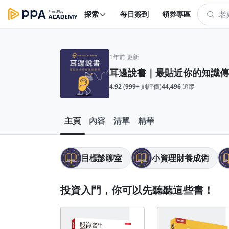
探索
每日簽到
領券專區
1年前 更新
耳邊說書｜最貼近你的知識傳
4.92
(
999+
則評價)
44,496
追蹤
主頁
內容
清單
精華
目標診聊室
小資理財養成術
投資入門，你可以先聽聽這些書！