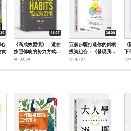
:30
16:07
26:00
用心
《高成效習慣》：還在
五個步驟打造你的斜槓
《
方向
按照傳統的努力方式？
投資組合：《發現我的
下
這一招讓你長久性成長
多重職涯組合》
題
9,064
4,787