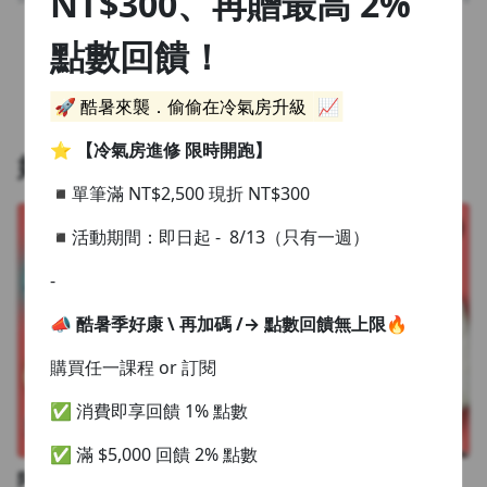
NT$300、再贈最高 2%
首頁
1.0x
點數回饋！
0.75x
返回首頁
🚀 酷暑來襲．偷偷在冷氣房升級
📈
⭐️
【冷氣房進修 限時開跑】
好評推薦
◾單筆滿 NT$2,500 現折 NT$300
◾活動期間：即日起 - 8/13（只有一週）
-
📣 酷暑季好康 \ 再加碼 /
→ 點數回饋無上限🔥
購買任一課程 or 訂閱
✅ 消費即享回饋 1% 點數
✅ 滿 $5,000 回饋 2% 點數
阿斯匹靈/阿哥桃甲步【我是金錢爆長效錠】