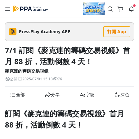
註冊領取 上千元優惠券！
公告
沒有描述
--:--
--:--
PressPlay Academy APP
打開 App
登入/註冊
🌞 PPA 避暑津貼．冷氣房升級｜期間快閃活動
🥵 酷暑限時快閃｜單筆滿 NT$2,500 現折 NT$300、再贈最高
7/1 訂閱《麥克連的籌碼交易視鏡》首
2% 點數回饋！🚀 酷暑來襲．偷偷在冷氣房升級 📈⭐️ 【冷氣房
6 天前
進修 限時開跑】◾單筆滿 NT$2,500 現折 NT$300◾活動期間：
月 88 折，活動倒數 4 天！
即日起 - 8/13（只有一週）-📣 酷暑季好康 \ 再加碼 /→ 點數回饋
返回播放器
無上限🔥購買任一課程 or 訂閱✅ 消費即享回饋 1% 點數✅ 滿
查看全部
$5,000 回饋 2% 點數🎁 此為 PPA 官方帳號 Line@ 專屬活動，加
麥克連的籌碼交易視鏡
1.0x
入好友👉 享有「渠道專屬活動」及「個人化推播」！
清除全部
公開
2025/07/01 15:13
76
追蹤列表
播放清單
播放速度
全部
分享
字級
深色
2.0x
沒有播放清單
1.75x
訂閱《麥克連的籌碼交易視鏡》首月
去逛逛
1.5x
88 折，活動倒數 4 天！
1.25x