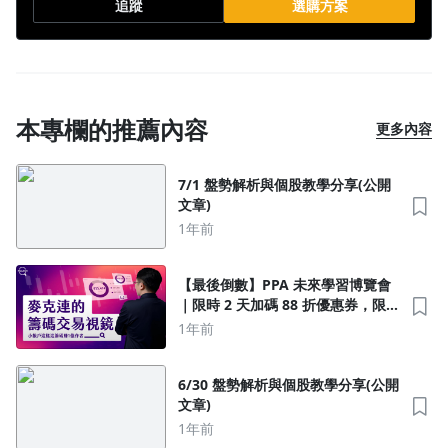
追蹤
選購方案
本專欄的推薦內容
更多內容
7/1 盤勢解析與個股教學分享(公開
文章)
1年前
【最後倒數】PPA 未來學習博覽會
｜限時 2 天加碼 88 折優惠券，限量
150 張！
1年前
6/30 盤勢解析與個股教學分享(公開
文章)
1年前