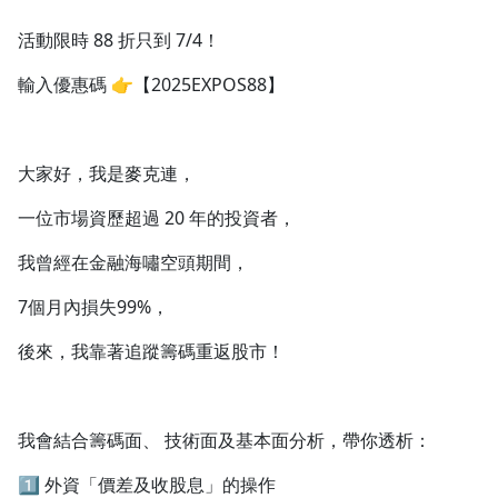
1.0x
活動限時 88 折只到 7/4！
0.75x
輸入優惠碼 👉【2025EXPOS88】
大家好，我是麥克連，
一位市場資歷超過 20 年的投資者，
我曾經在金融海嘯空頭期間，
7個月內損失99%，
後來，我靠著追蹤籌碼重返股市！
我會結合籌碼面、 技術面及基本面分析，帶你透析：
1️⃣ 外資「價差及收股息」的操作