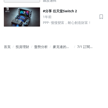
飆股邏輯
#分享 任天堂Switch 2
1年前
PPP- 慢慢變富，耐心創造財富！
首頁
投資理財
盤勢分析
麥克連的籌
7/1 訂閱
碼交易視鏡
《麥克連的
籌碼交易視
鏡》首月 88
折，活動倒
數 4 天！