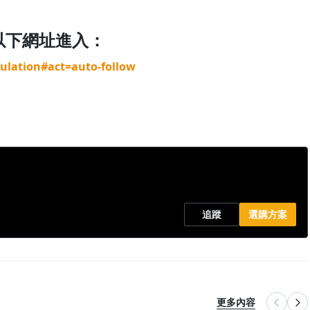
入以下網址進入：
culation#act=auto-follow
追蹤
選購方案
更多內容