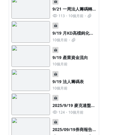
9/21 一周法人籌碼轉好
股與教學及強、弱勢股
113
10個月前
解析
9/19 月KD高檔鈍化股
(老同學方案)
10個月前
9/19 產業資金流向
10個月前
9/19 法人籌碼表
10個月前
2025/9/19 麥克連盤前
訊息整理
124
10個月前
2025/09/19券商報告彙