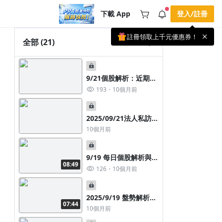
下載 App
登入/註冊
註冊領取上千元優惠券！
公告
全部
(21)
載 APP 領取獎勵，隨時吸收新知識
🌞 PPA 避暑津貼．冷氣房升級｜
手機掃描下載
🥵 酷暑限時快閃｜單筆滿 NT$2,500 現
期間快閃活動
9/21個股解析：近期迎
折 NT$300、再贈最高 2% 點數回饋！
2 天前
🚀 酷暑來襲．偷偷在冷氣房升級 📈
來多項市場利多題材，
193
10個月前
⭐️ 【冷氣房進修 限時開跑】◾單筆滿
且股價/評價相對其他族
NT$2,500 現折 NT$300◾活動期間：即
查看全部
群而言，低基期也具落
日起 - 8/13（只有一週）-📣 酷暑季好康
\ 再加碼 /→ 點數回饋無上限🔥購買任一
後補漲味道
2025/09/21法人私訪行
課程 or 訂閱✅ 消費即享回饋 1% 點數
程表
10個月前
✅ 滿 $5,000 回饋 2% 點數🎁 此為 PPA
官方帳號 Line@ 專屬活動，加入好友👉
享有「渠道專屬活動」及「個人化推
播」！
9/19 每日個股解析與籌
08:49
碼教學
126
10個月前
2025/9/19 盤勢解析
07:44
(影音+文字)
10個月前