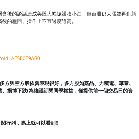
爾會後的談話造成美股大幅振盪收小跌，但台股仍大漲並再創新
高後的壓回。操作上不宜過度追高。
A?oid=AE5E0E9AB0
)選出的多方與空方股依舊表現很好，多方股如嘉晶、力積電、華泰、
瑞、揚博下跌(為維護訂閱同學權益，僅提供前一個交易日的資
閱行列，馬上就可以看到!!