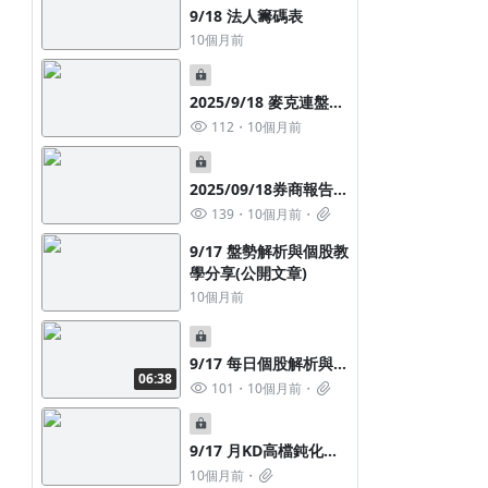
9/18 法人籌碼表
10個月前
2025/9/18 麥克連盤前
訊息整理
112
10個月前
2025/09/18券商報告彙
整
139
10個月前
9/17 盤勢解析與個股教
學分享(公開文章)
10個月前
9/17 每日個股解析與籌
06:38
碼教學
101
10個月前
9/17 月KD高檔鈍化股
(老同學方案)
10個月前