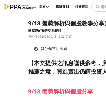
探索
每日簽到
領券專區
9/18 盤勢解析與個股教學分享
麥克連的籌碼交易視鏡
公開
2025/09/18 15:29
87
52
留言
收藏
【本文提供之訊息謹供參考，
推薦之意，買進賣出仍請投資
9/18 盤勢解析與個股分享