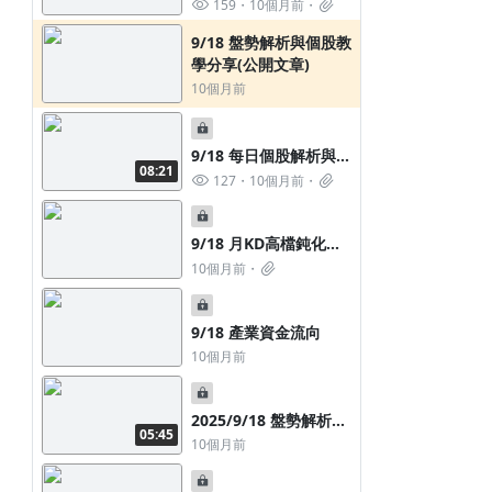
整
159
10個月前
9/18 盤勢解析與個股教
學分享(公開文章)
10個月前
9/18 每日個股解析與籌
08:21
碼教學
127
10個月前
9/18 月KD高檔鈍化股
(老同學方案)
10個月前
9/18 產業資金流向
10個月前
2025/9/18 盤勢解析
05:45
(影音+文字)
10個月前