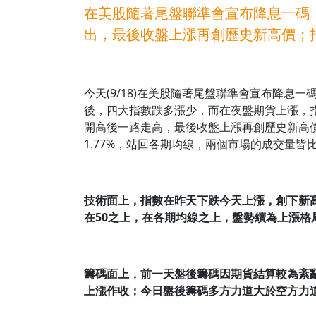
在美股隨著尾盤聯準會宣布降息一碼
出，最後收盤上漲再創歷史新高價；
今天(9/18)在美股隨著尾盤聯準會宣布降息
後，四大指數跌多漲少，而在夜盤期貨上漲，
開高後一路走高，最後收盤上漲再創歷史新高價
1.77%，站回各期均線，兩個市場的成交量皆
技術面上，指數在昨天下跌今天上漲，創下新
在50
之上，在各期均線之上，盤勢續為上漲格
籌碼面上，前一天盤後籌碼因期貨結算較為紊
上漲作收；今日盤後籌碼多方力道大於空方力