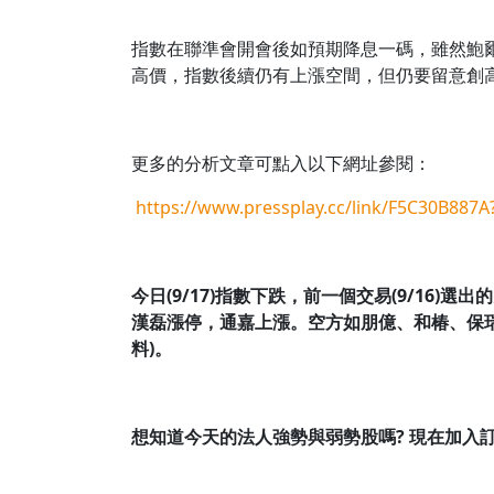
指數在聯準會開會後如預期降息一碼，雖然鮑
高價，指數後續仍有上漲空間，但仍要留意創
更多的分析文章可點入以下網址參閱：
https://www.pressplay.cc/link/F5C30B887
今日(9/17)指數下跌，前一個交易(9/16
漢磊漲停，通嘉上漲。空方如朋億、和椿、保
料)。
想知道今天的法人強勢與弱勢股嗎?
現在加入訂