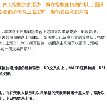
，四大指數跌多漲少，而在指數如預期的以上漲開
指數後續仍有上漲空間，但仍要留意創高後…….
一碼，聯準會主席鮑爾記者會上定調這次降息屬於「風險管理」
指數如預期的以上漲開出，随著昨天已反應期貨結算壓低，指數
，上漲了1.3%；櫃買指數一樣開高走高幾乎收最高，漲幅
比前一個交易日增加。
高後技術指標仍維持強勢，KD
交叉向上，MACD
紅棒持續，RSI
局沒變。
亂，而在美股大幅波動以及早盤的美股期貨電子盤大漲，指數以
道，明日指數易上漲。