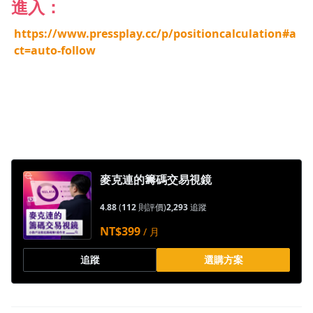
進入：
https://www.pressplay.cc/p/positioncalculation#a
ct=auto-follow
沒有待播放的清單
去逛逛
麥克連的籌碼交易視鏡
4.88
(
112
則評價)
2,293
追蹤
NT$399
/ 月
追蹤
選購方案