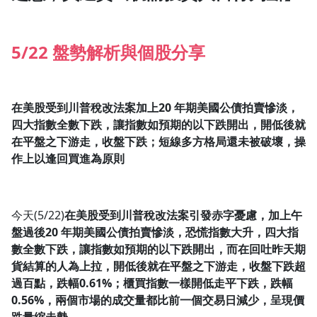
1.0x
5/22 盤勢解析與個股分享
0.75x
在美股受到川普稅改法案加上20
年期美國公債拍賣慘淡，
四大指數全數下跌，讓指數如預期的以下跌開出，開低後就
在平盤之下游走，收盤下跌；短線多方格局還未被破壞，操
作上以逢回買進為原則
今天(5/22)
在美股受到川普稅改法案引發赤字憂慮，加上午
盤過後20
年期美國公債拍賣慘淡，恐慌指數大升，四大指
數全數下跌，讓指數如預期的以下跌開出，而在回吐昨天期
貨結算的人為上拉，開低後就在平盤之下游走，收盤下跌超
過百點，跌幅0.61%
；櫃買指數一樣開低走平下跌，跌幅
0.56%
，兩個市場的成交量都比前一個交易日減少，呈現價