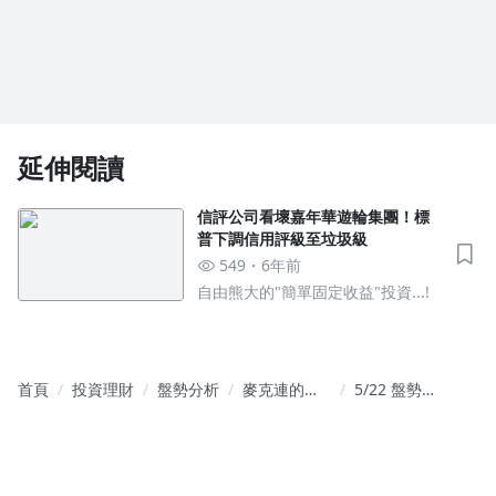
延伸閱讀
信評公司看壞嘉年華遊輪集團！標
普下調信用評級至垃圾級
549
6年前
自由熊大的"簡單固定收益"投資...!
首頁
投資理財
盤勢分析
麥克連的籌
5/22 盤勢解
碼交易視鏡
析與個股教
學分享(公開
文章)