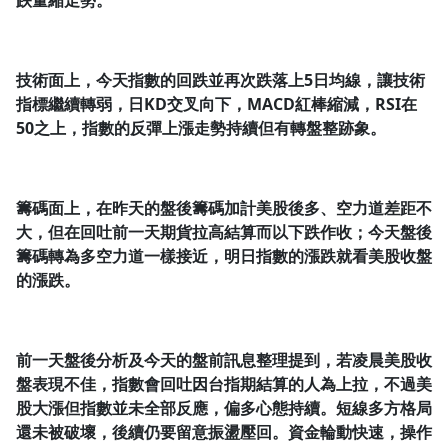
跌量縮走勢。
技術面上，今天指數的回跌並再次跌落上5
日均線，讓技術
指標繼續轉弱，日KD
交叉向下，MACD
紅棒縮減，RSI
在
50
之上，指數的反彈上漲走勢持續但有轉盤整跡象。
籌碼面上，在昨天的盤後籌碼加計美股後多、空力道差距不
大，但在回吐前一天期貨拉高結算而以下跌作收；今天盤後
籌碼轉為多空力道一樣接近，明日指數的漲跌就看美股收盤
的漲跌。
前一天盤後分析及今天的盤前訊息整理提到，若凌晨美股收
盤表現不佳，指數會回吐因台指期結算的人為上拉，不過美
股大漲但指數並未全部反應，偏多心態持續。短線多方格局
還未被破壞，後續仍要留意振盪壓回。資金輪動快速，操作