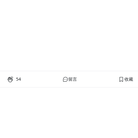
54
留言
收藏
PressPlay Academy
課程分類
品牌介紹
線上課程
投資理財
語言學習
PPA 部落格
訂閱學習
烘焙料理
健康健身