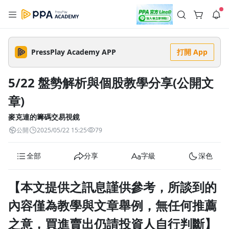
註冊領取 上千元優惠券！
公告
沒有描述
--:--
--:--
PressPlay Academy APP
打開 App
登入/註冊
🌞 PPA 避暑津貼．冷氣房升級｜期間快閃活動
🥵 酷暑限時快閃｜單筆滿 NT$2,500 現折 NT$300、再贈最高
5/22 盤勢解析與個股教學分享(公開文
2% 點數回饋！🚀 酷暑來襲．偷偷在冷氣房升級 📈⭐️ 【冷氣房
2 天前
進修 限時開跑】◾單筆滿 NT$2,500 現折 NT$300◾活動期間：
章)
即日起 - 8/13（只有一週）-📣 酷暑季好康 \ 再加碼 /→ 點數回饋
返回播放器
無上限🔥購買任一課程 or 訂閱✅ 消費即享回饋 1% 點數✅ 滿
查看全部
$5,000 回饋 2% 點數🎁 此為 PPA 官方帳號 Line@ 專屬活動，加
麥克連的籌碼交易視鏡
1.0x
入好友👉 享有「渠道專屬活動」及「個人化推播」！
清除全部
公開
2025/05/22 15:25
79
追蹤列表
播放清單
播放速度
全部
分享
字級
深色
2.0x
沒有播放清單
1.75x
【本文提供之訊息謹供參考，所談到的
去逛逛
1.5x
內容僅為教學與文章舉例，無任何推薦
之意，買進賣出仍請投資人自行判斷】
1.25x