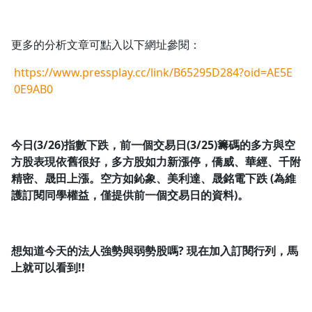
更多的分析文章可點入以下網址參閱：
https://www.pressplay.cc/link/B65295D284?oid=AE5E
0E9AB0
今日(3/26)指數下跌，前一個交易日(3/25)籌碼的多方與空
方股表現依舊很好，多方股如力新漲停，僑威、華經、千附
精密、晟田上漲。空方如鈊象、美利達、晟銘電下跌 (為維
護訂閱同學權益，僅提供前一個交易日的資料)。
想知道今天的法人強勢與弱勢股嗎?
現在加入訂閱行列，馬
上就可以看到!!