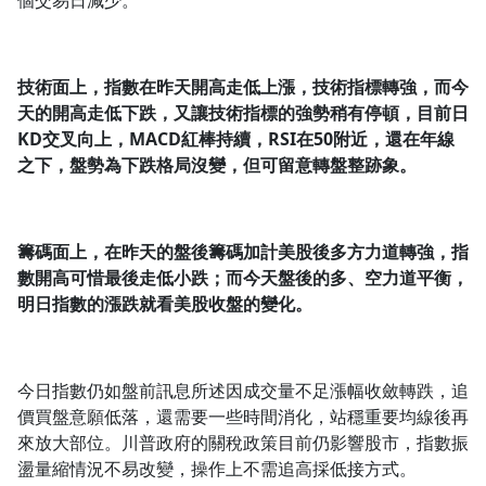
個交易日減少。
技術面上，指數在昨天開高走低上漲，技術指標轉強，而今
天的開高走低下跌，又讓技術指標的強勢稍有停頓，目前日
KD
交叉向上，MACD
紅棒持續，RSI
在50
附近，還在年線
之下，盤勢為下跌格局沒變，但可留意轉盤整跡象。
籌碼面上，在昨天的盤後籌碼加計美股後多方力道轉強，指
數開高可惜最後走低小跌；而今天盤後的多、空力道平衡，
明日指數的漲跌就看美股收盤的變化。
今日指數仍如盤前訊息所述因成交量不足漲幅收斂轉跌，追
價買盤意願低落，還需要一些時間消化，站穩重要均線後再
來放大部位。川普政府的關稅政策目前仍影響股市，指數振
盪量縮情況不易改變，操作上不需追高採低接方式。