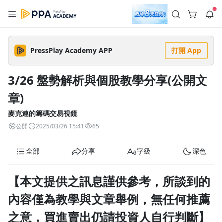
註冊領取 上千元優惠券！
公告
沒有描述
--:--
--:--
PressPlay Academy APP
打開 App
登入/註冊
🌞 PPA 避暑津貼．冷氣房升級｜期間快閃活動
🥵 酷暑限時快閃｜單筆滿 NT$2,500 現折 NT$300、再贈最高
3/26 盤勢解析與個股教學分享(公開文
2% 點數回饋！🚀 酷暑來襲．偷偷在冷氣房升級 📈⭐️ 【冷氣房
3 天前
進修 限時開跑】◾單筆滿 NT$2,500 現折 NT$300◾活動期間：
章)
即日起 - 8/13（只有一週）-📣 酷暑季好康 \ 再加碼 /→ 點數回饋
返回播放器
無上限🔥購買任一課程 or 訂閱✅ 消費即享回饋 1% 點數✅ 滿
查看全部
$5,000 回饋 2% 點數🎁 此為 PPA 官方帳號 Line@ 專屬活動，加
麥克連的籌碼交易視鏡
1.0x
入好友👉 享有「渠道專屬活動」及「個人化推播」！
清除全部
公開
2025/03/26 15:41
65
追蹤列表
播放清單
播放速度
全部
分享
字級
深色
2.0x
沒有播放清單
1.75x
【本文提供之訊息謹供參考，所談到的
去逛逛
1.5x
內容僅為教學與文章舉例，無任何推薦
之意，買進賣出仍請投資人自行判斷】
1.25x