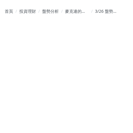
首頁
投資理財
盤勢分析
麥克連的籌
3/26 盤勢解
碼交易視鏡
析與個股教
學分享(公開
文章)