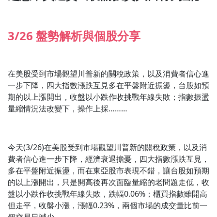
1.0x
3/26 盤勢解析與個股分享
0.75x
在美股受到市場觀望川普新的關稅政策，以及消費者信心進
一步下降，四大指數漲跌互見多在平盤附近振盪，台股如預
期的以上漲開出，收盤以小跌作收挑戰年線失敗；指數振盪
量縮情況法改變下，操作上採………
今天(3/26)在美股受到市場觀望川普新的關稅政策，以及消
費者信心進一步下降，經濟衰退擔憂，四大指數漲跌互見，
多在平盤附近振盪，而在東亞股市表現不錯，讓台股如預期
的以上漲開出，只是開高後再次面臨量縮的老問題走低，收
盤以小跌作收挑戰年線失敗，跌幅0.06%；櫃買指數雖開高
但走平，收盤小漲，漲幅0.23%，兩個市場的成交量比前一