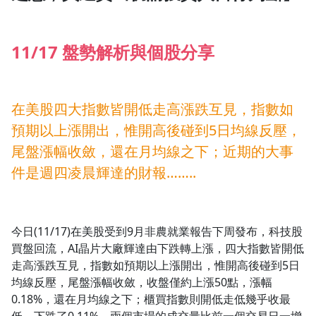
1.0x
11/17 盤勢解析與個股分享
0.75x
在美股四大指數皆開低走高漲跌互見，指數如
預期以上漲開出，惟開高後碰到5日均線反壓，
尾盤漲幅收斂，還在月均線之下；近期的大事
件是週四凌晨輝達的財報……..
今日(11/17)在美股受到9月非農就業報告下周發布，科技股
買盤回流，AI晶片大廠輝達由下跌轉上漲，四大指數皆開低
走高漲跌互見，指數如預期以上漲開出，惟開高後碰到5日
均線反壓，尾盤漲幅收斂，收盤僅約上漲50點，漲幅
0.18%，還在月均線之下；櫃買指數則開低走低幾乎收最