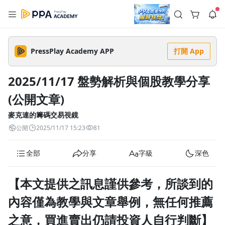
註冊領取 上千元優惠券！
公告
沒有描述
--:--
--:--
PressPlay Academy APP
打開 App
登入/註冊
🌞 PPA 避暑津貼．冷氣房升級｜期間快閃活動
🥵 酷暑限時快閃｜單筆滿 NT$2,500 現折 NT$300、再贈最高
2025/11/17 盤勢解析與個股教學分享
2% 點數回饋！🚀 酷暑來襲．偷偷在冷氣房升級 📈⭐️ 【冷氣房
5 天前
進修 限時開跑】◾單筆滿 NT$2,500 現折 NT$300◾活動期間：
(公開文章)
即日起 - 8/13（只有一週）-📣 酷暑季好康 \ 再加碼 /→ 點數回饋
返回播放器
無上限🔥購買任一課程 or 訂閱✅ 消費即享回饋 1% 點數✅ 滿
查看全部
$5,000 回饋 2% 點數🎁 此為 PPA 官方帳號 Line@ 專屬活動，加
麥克連的籌碼交易視鏡
1.0x
入好友👉 享有「渠道專屬活動」及「個人化推播」！
清除全部
公開
2025/11/17 15:23
81
追蹤列表
播放清單
播放速度
全部
分享
字級
深色
2.0x
沒有播放清單
1.75x
【本文提供之訊息謹供參考，所談到的
去逛逛
1.5x
內容僅為教學與文章舉例，無任何推薦
之意，買進賣出仍請投資人自行判斷】
1.25x