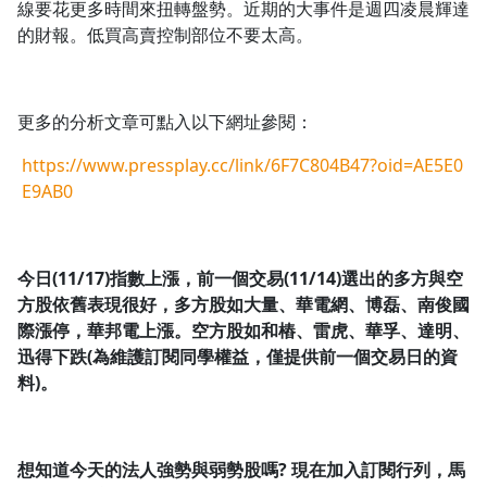
線要花更多時間來扭轉盤勢。近期的大事件是週四凌晨輝達
的財報。低買高賣控制部位不要太高。
更多的分析文章可點入以下網址參閱：
https://www.pressplay.cc/link/6F7C804B47?oid=AE5E0
E9AB0
今日(11/17)指數上漲，前一個交易(11/14)選出的多方與空
方股依舊表現很好，多方股如大量、華電網、博磊、南俊國
際漲停，華邦電上漲。空方股如和樁、雷虎、華孚、達明、
迅得下跌(為維護訂閱同學權益，僅提供前一個交易日的資
料)。
想知道今天的法人強勢與弱勢股嗎?
現在加入訂閱行列，馬