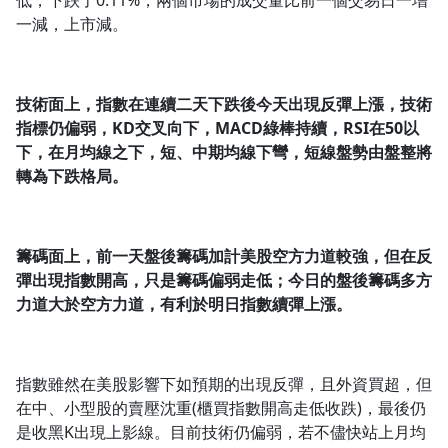
低，下跌了0.11%，兩個市場的成交量比前一個交易日一增
一減，上市減。
技術面上，指數在連續二天下跌後今天出現反彈上漲，技術
指標仍偏弱，KD
交叉向下，MACD
綠棒持續，RSI
在50
以
下，在月均線之下，短、中期均線下彎，短線盤勢由盤整將
轉為下跌格局。
籌碼面上，前一天盤後籌碼加計美股空方力道較強，但在反
彈出現指數開高，只是籌碼偏弱走低；今日的盤後籌碼多方
力道大於空方力道，有利於明日指數續彈上漲。
指數雖然在美股影響下如預期的出現反彈，且外資買超，但
在中、小型股的賣壓沈重(櫃買指數開高走低收跌)，最後仍
是收黑K出現上影線。目前技術仍偏弱，若不儘快站上月均