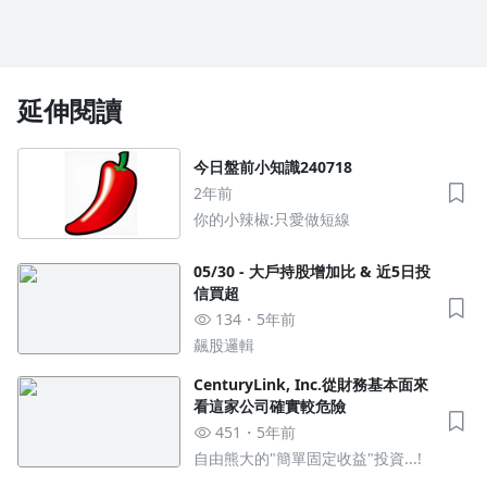
延伸閱讀
今日盤前小知識240718
2年前
你的小辣椒:只愛做短線
05/30 - 大戶持股增加比 & 近5日投
信買超
134
5年前
飆股邏輯
CenturyLink, Inc.從財務基本面來
看這家公司確實較危險
451
5年前
自由熊大的"簡單固定收益"投資...!