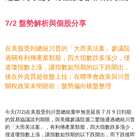
1.0x
7/2 盤勢解析與個股分享
0.75x
在美股受到總統川普的「大而美法案」參議院
過關有利傳產業類股，四大指數跌多漲少，僅
道瓊指數上漲，讓指數如預期的以下跌開出，
後在外資買超收盤上拉；在聯準會政策與川普
關稅政策未明朗前，盤勢偏向横盤整理
今天(7/2)在美股受到川普總統重申無意延長 7 月 9 日到期
的貿易協議談判期限，與美國參議院週二驚險通過總統川普
的「大而美法案」，有利傳產業類股，四大指數跌多漲少，
僅道瓊指數上漲，讓指數如預期的以下跌開出，而下跌後即