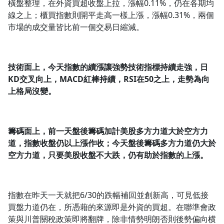
橫盤整理，在外資買超收盤上拉，漲幅0.11%，仍在各期均
線之上；櫃買指數則開平走高一樣上漲，漲幅0.31%，兩個
市場的成交量皆比前一個交易日縮減。
技術面上，今天指數的續漲讓強勢技術指標持續走強，日
KD
交叉向上，MACD
紅棒持續，RSI
在50
之上，走勢為向
上格局沒變。
籌碼面上，前一天盤後籌碼加計美股多方力道大於空方力
道，指數收盤仍以上漲作收；今天盤後籌碼多方力道仍大於
空方力道，只要美股收盤不大跌，仍有助於指數的上漲。
指數在昨天一天就把6/30的跌幅補回並創新高，可見低接
買盤力道仍在，所憑藉的來源即是外資的買超。在聯準會政
策與川普關稅政策即將翻牌，除非情勢明朗否則後勢偏向横