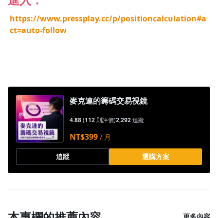
https://www.pressplay.cc/p/positioncalculation#a
ct=auto-follow
沒有待播放的清單
麥克連的籌碼交易視鏡
去逛逛
4.88
(
112
則評價)
2,292
追蹤
NT$399
/ 月
追蹤
選購方案
本專欄的推薦內容
更多內容