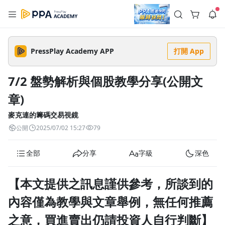
註冊領取 上千元優惠券！
公告
沒有描述
--:--
--:--
PressPlay Academy APP
打開 App
登入/註冊
🌞 PPA 避暑津貼．冷氣房升級｜期間快閃活動
🥵 酷暑限時快閃｜單筆滿 NT$2,500 現折 NT$300、再贈最高
7/2 盤勢解析與個股教學分享(公開文
2% 點數回饋！🚀 酷暑來襲．偷偷在冷氣房升級 📈⭐️ 【冷氣房
6 天前
進修 限時開跑】◾單筆滿 NT$2,500 現折 NT$300◾活動期間：
章)
即日起 - 8/13（只有一週）-📣 酷暑季好康 \ 再加碼 /→ 點數回饋
返回播放器
無上限🔥購買任一課程 or 訂閱✅ 消費即享回饋 1% 點數✅ 滿
查看全部
$5,000 回饋 2% 點數🎁 此為 PPA 官方帳號 Line@ 專屬活動，加
麥克連的籌碼交易視鏡
1.0x
入好友👉 享有「渠道專屬活動」及「個人化推播」！
清除全部
公開
2025/07/02 15:27
79
追蹤列表
播放清單
播放速度
全部
分享
字級
深色
2.0x
沒有播放清單
1.75x
【本文提供之訊息謹供參考，所談到的
去逛逛
1.5x
內容僅為教學與文章舉例，無任何推薦
之意，買進賣出仍請投資人自行判斷】
1.25x