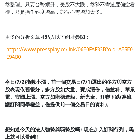
盤整理。只要台幣續升，美股不大跌，盤勢不需過度偏空看
待，只是操作難度增高，部位不需增加太多。
更多的分析文章可點入以下網址參閱：
https://www.pressplay.cc/link/06E0FAF33B?oid=AE5E0
E9AB0
今日(7/2)指數小漲，前一個交易日(7/1)選出的多方與空方
股表現依舊很好，多方股如大量、寶成漲停，信紘科、華景
電、安國上漲。空方如龍德造船、新光金、群聯下跌(為維
護訂閱同學權益，僅提供前一個交易日的資料)。
想知道今天的法人強勢與弱勢股嗎?
現在加入訂閱行列，馬
上就可以看到!!