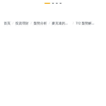
首頁
投資理財
盤勢分析
麥克連的籌
7/2 盤勢解
碼交易視鏡
析與個股教
學分享(公開
文章)