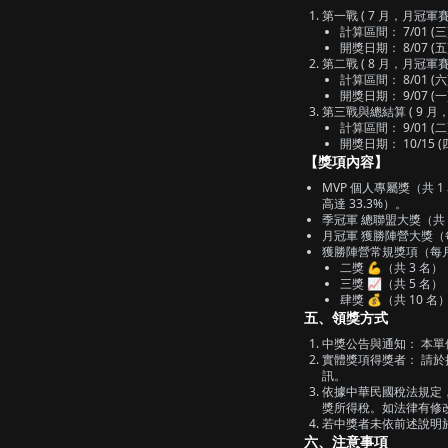
第一戰 ( 7 月，月冠軍賽
計算區間： 7/01 (三) 0
開獎日期： 8/07 (五
第二戰 ( 8 月，月冠軍賽
計算區間： 8/01 (六) 0
開獎日期： 9/07 (一
第三戰與總結算 ( 9 
計算區間： 9/01 (二)
開獎日期： 10/15 (
【獎項內容】
MVP 個人專屬獎（共 
高達 33.3%）。
季冠軍 總聯盟大獎（共 1
月冠軍 獲勝陣營大獎（每月 
獲勝陣營常規獎項（每
二獎 💪（共 3 名
三獎 📈（共 5 
肆獎 💰（共 10 
五、領獎方式
中獎公告與通知： 本單
實體獎項得獎者： 請
訊。
依據中華民國稅法規定，獎
獎所得稅。如法律有修
若中獎者未依前述說明於
六、注意事項