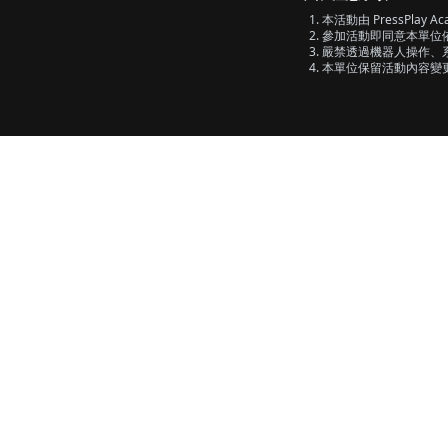
本活動由
PressPlay A
參加活動即同意本單位
嚴禁透過機器人操作、
本單位保留活動內容變