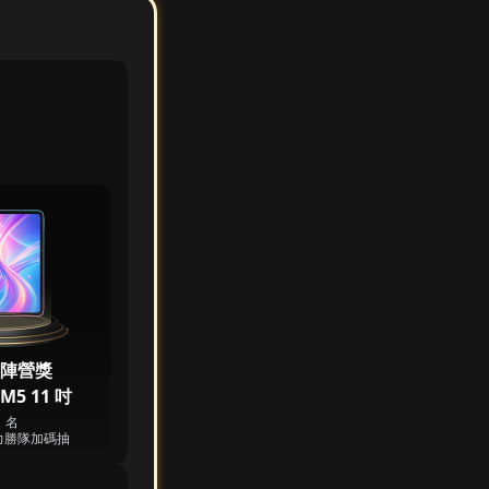
 陣營獎
 M5 11 吋
1 名
力勝隊加碼抽