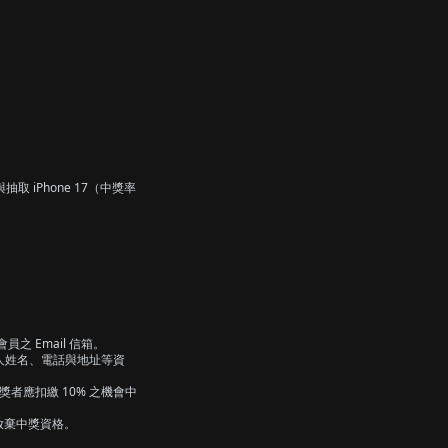
 iPhone 17（中獎率
 Email 信箱。
件人姓名、電話與地址等資
獎者應扣繳 10% 之機會中
放棄中獎資格。