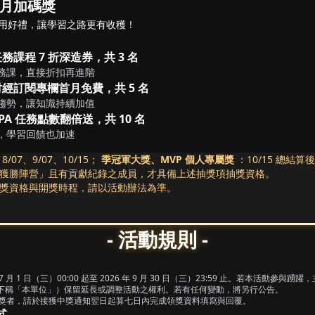
月加碼獎
用好禮，讓學習之路更有收穫！
務課程 7 折深造券，共 3 名
務課，直接折扣再進階
經訂閱專欄首月免費，共 5 名
趨勢，讓知識持續加值
PA 任務點數翻倍送，共 10 名
，學習回饋也加速
8/07、9/07、10/15；
季冠軍大獎、MVP 個人專屬獎
：10/15 總結算
獲勝陣營」且有貢獻紀錄之成員，才具備上述抽獎項抽獎資格。
獎資格與開獎時程，請以活動辦法為準。
- 活動規則 -
 7 月 1 日（三）00:00 起至 2026 年 9 月 30 日（三）23:59 止。若本活動參與踴
下稱「本單位」）保留延長或調整活動之權利。若有任何變動，將另行公告。
中獎者，請於接獲中獎通知翌日起算七日內完成領獎資料填寫與回覆。
式