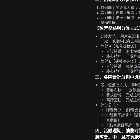
首部曲｜開通見面禮： 活
二部曲｜任務大爆擊： 開通
三部曲｜終極大抽獎（兩大
屬抽獎權。
【陣營簡述與分隊方式
分隊方式： 用戶在開通 P
一致，以維持比賽公平
陣營 A【無界遊牧派】
人設特質： 追求極
核心精神： 「我的
陣營 B【硬核深造派】
人設特質： 穩健成
核心精神： 「我的
三、各陣營計分與中獎
戰力值獲取方式，即時
觀看次數： 1 次觀看
養成習慣： 完成主站
高階互動： 完成主站
計分公式：
陣營總分： (陣營會員數 
中獎機率計算： 當
貢獻值）。
1 點貢獻值等於 1
四、活動週期、抽獎時
勝陣營」中，且有貢獻