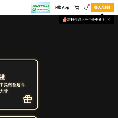
下載 App
登入/註冊
註冊領取上千元優惠券！
公告
載 APP 領取獎勵，隨時吸收新知識
🌞 PPA 避暑津貼．冷氣房升級｜
手機掃描下載
🥵 酷暑限時快閃｜單筆滿 NT$2,500 現
期間快閃活動
折 NT$300、再贈最高 2% 點數回饋！
2 天前
🚀 酷暑來襲．偷偷在冷氣房升級 📈
⭐️ 【冷氣房進修 限時開跑】◾單筆滿
NT$2,500 現折 NT$300◾活動期間：即
查看全部
日起 - 8/13（只有一週）-📣 酷暑季好康
\ 再加碼 /→ 點數回饋無上限🔥購買任一
課程 or 訂閱✅ 消費即享回饋 1% 點數
✅ 滿 $5,000 回饋 2% 點數🎁 此為 PPA
官方帳號 Line@ 專屬活動，加入好友👉
禮
享有「渠道專屬活動」及「個人化推
播」！
中獎機會越高，
大獎