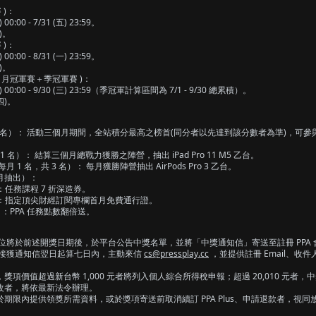
 )：
0:00 - 7/31 (五) 23:59。
)。
 )：
0:00 - 8/31 (一) 23:59。
)。
月，月冠軍賽＋季冠軍賽 )：
 00:00 - 9/30 (三) 23:59（季冠軍計算區間為 7/1 - 9/30 總累積）。
四)。
1 名）： 活動三個月期間，全站積分最高之榜首(同分者以先達到該分數者為準)，可參與抽取
 名）： 結算三個月總戰力獲勝之陣營，抽出 iPad Pro 11 M5 乙台。
1 名，共 3 名）： 每月獲勝陣營抽出 AirPods Pro 3 乙台。
月抽出）：
）：任務課程 7 折深造券。
名）：指定頂尖財經訂閱專欄首月免費通行證。
名）：PPA 任務點數翻倍送。
位將於前述開獎日期後，於平台公告中獎名單，並將「中獎通知信」寄送至註冊 PPA 會員之
於接獲通知信翌日起算七日內，主動來信
cs@pressplay.cc
，並提供註冊 Email、收
項價值超過新台幣 1,000 元者將列入個人綜合所得稅申報；超過 20,010 元者，中
改者，將依最新法令辦理。
期限內提供領獎所需資料，或於獎項寄送前取消續訂 PPA Plus、申請退款者，視同