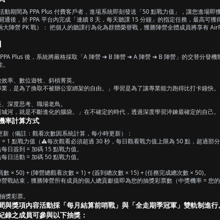
動期間為 PPA Plus 付費客戶者，進場系統即刻發送「50 點戰力值」，讓您進場
後，於 PPA 平台內完成「連續 8 天，每天聽課 15 分鐘」的指定任務，最高可獲得 550 
陣營 PK 戰）： 把個人的聽課行為化為群體榮譽戰，獲勝陣營全體成員將享有 AirPod
】
PA Plus 後，系統將嚴格採取「A 陣營 ➔ B 陣營 ➔ A 陣營 ➔ B 陣營」的交替
性。
：
致效率、數位遊牧、斜槓菁英。
專業，是為了換取不被辦公室綁架的自由。」學習是為了讓專業能力跑得比打卡鐘快。
：
長、深度思考、職場老鳥。
護城河，就是不斷進化的腦袋。」在不確定的時代，透過深度學習淬鍊最確定的自己。
機率計算方式
更新（備註：觀看次數因系統計算，每小時更新）：
 = 1 點戰力值（⚠️每次觀看必須超過 30 秒，每日觀看戰力值上限為 50 點，超過部
每日簽到 = 加碼 15 點戰力值。
每日活動 = 加碼 50 點戰力值。
× 50) + (陣營總觀看次數 × 1) + (簽到總次數 × 15) + (任務完成總次數 × 50)。
陣營戰結束，獲勝陣營所有成員的個人總貢獻值即為您的抽獎彩票數（中獎機率 = 您的總
 張抽獎彩票。
間與獎項內容活動採「每月結算前哨戰」與「全走期季冠軍」雙軌制進行
紀錄之成員可參與以下抽獎：