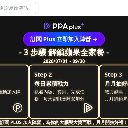
下
訂閱 Plus 立即加入陣營 →
- 3 步驟 解鎖蘋果全家餐 -
2026/07/01 ~ 09/30
Step 2
Step 3
每日累積戰力
月月抽好
s，自動加入陣
觀看內容、簽到、完成任
戰力越高，
務，每天都能替陣營加分
月月抽蘋果
訂閱 PLUS 加入陣營，為你的大腦與大獎而戰，月月開抽好禮！