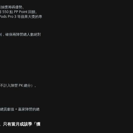
即獲抽獎籌碼優勢。
點 PP Point 回饋。
s Pro 3 等蘋果大獎的專
分發機制，確保兩陣營總人數絕對
分不計入陣營 PK 總分）。
貢獻值 ÷ 贏家陣營的總
。只有當月或該季「獲