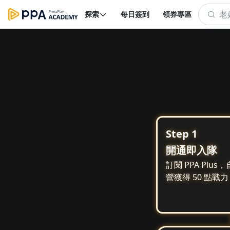
探索
每日簽到
領券專區
Step 1
開通即入隊
訂閱 PPA Plu
營獲得 50 點戰力