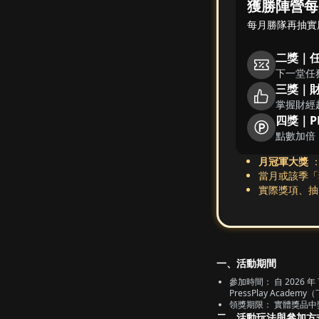
獲勝陣營每
每月勝隊再抽實
二獎｜任
下一堂任
三獎｜財
掌握財經
四獎｜P
點數加倍
月冠軍大獎
：
當月或該季「
實際獎項、抽
一、活動期間
參加時間： 自 2026 年
PressPlay Academy
（
領獎期限： 實體獎品
二、活動玩法與參加方