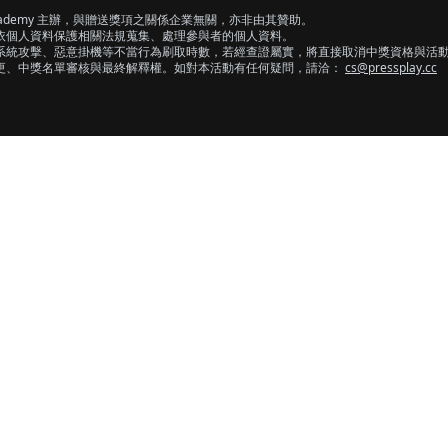
cademy
主辦，與贈送獎項之關係企業無關，亦非由其贊助。
依個人資料保護相關法規蒐集、處理參與者的個人資料。
系統攻擊、惡意掛機等不當行為刷取時數，若經查證屬實，將直接取消中獎資格與活
更、中獎名單審核與最終解釋權。如對本活動有任何疑問，請洽：
cs@pressplay.cc