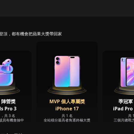
登頂，都有機會把蘋果大獎帶回家
 陣營獎
MVP 個人專屬獎
季冠軍
s Pro 3
iPhone 17
iPad Pro
名，共 3 名
共 1 名
共 
成員有機會抽中
全站積分最高者角逐終極大獎
三個月總戰