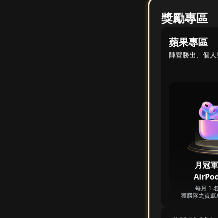
獎勵專區
蘋果專區
陣營勝出、個人
月冠軍
AirPod
每月 1 
獲勝隊之貢獻