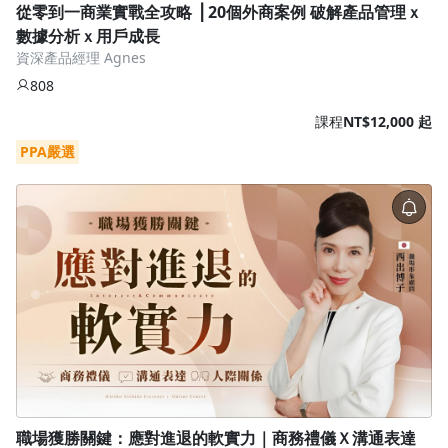
從零到一商業實戰全攻略 ⎥ 20個外商案例 破解產品管理ｘ
數據分析ｘ用戶成長
資深產品經理 Agnes
808
課程
NT$12,000 起
PPA嚴選
職場獲勝關鍵：應對進退的軟實力｜商務禮儀Ｘ溝通表達