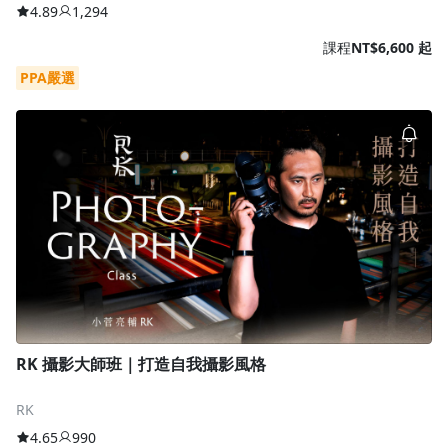
4.89
1,294
課程
NT$6,600 起
PPA嚴選
RK 攝影大師班｜打造自我攝影風格
RK
4.65
990