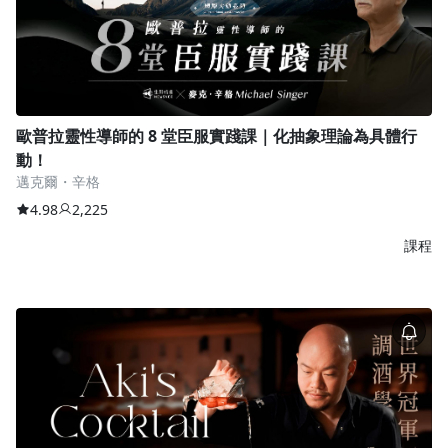
歐普拉靈性導師的 8 堂臣服實踐課｜化抽象理論為具體行
動！
邁克爾・辛格
4.98
2,225
課程