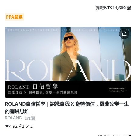
課程
NT$11,699 起
PPA嚴選
ROLAND自信哲學｜認識自我 X 翻轉價值，羅蘭改變一生
的關鍵思維
ROLAND（羅蘭）
4.92
2,612