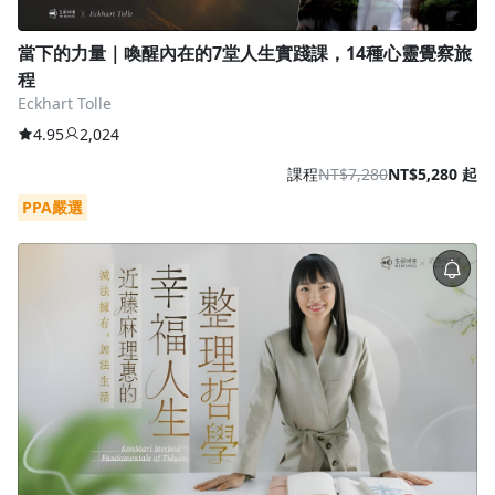
當下的力量｜喚醒內在的7堂人生實踐課，14種心靈覺察旅
程
Eckhart Tolle
4.95
2,024
課程
NT$7,280
NT$5,280 起
PPA嚴選