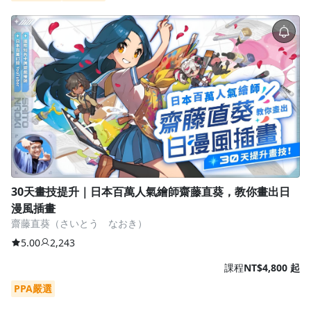
沒有待播放的清單
去逛逛
30天畫技提升｜日本百萬人氣繪師齋藤直葵，教你畫出日
漫風插畫
齋藤直葵（さいとう なおき）
5.00
2,243
課程
NT$4,800 起
PPA嚴選