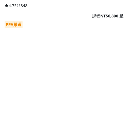
4.75
848
課程
NT$6,890 起
PPA嚴選