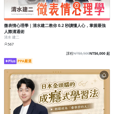
微表情心理學｜清水建二教你 0.2 秒讀懂人心，掌握最強
人際溝通術
清水 建二
567
課程
NT$8,500
NT$6,000 起
Plus
PPA嚴選