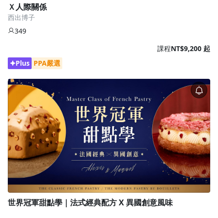
Ｘ人際關係
西出博子
349
課程
NT$9,200 起
Plus
PPA嚴選
世界冠軍甜點學｜法式經典配方 X 異國創意風味