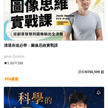
溝通表達必學：圖像思維實戰課
Janis Ozolins
5.00
588
課程
NT$6,599 起
PPA嚴選