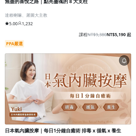
無盡的喜悅之路｜點亮靈魂的 8 大支柱
達賴喇嘛、屠圖大主教
5.00
1,232
課程
NT$9,380
NT$5,190 起
PPA嚴選
日本氣內臟按摩｜每日1分鐘自癒術 排毒 x 循氣 x 養生