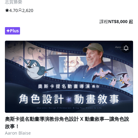
志賀勝榮
4.70
2,620
課程
NT$8,000 起
Plus
奧斯卡提名動畫導演教你角色設計 X 動畫敘事—讓角色說
故事！
Aaron Blaise