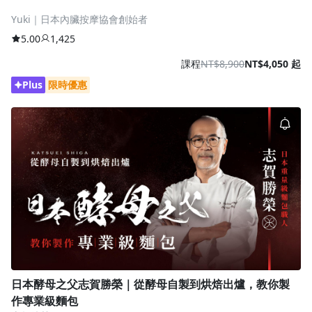
Yuki｜日本內臟按摩協會創始者
5.00
1,425
課程
NT$8,900
NT$4,050 起
Plus
限時優惠
日本酵母之父志賀勝榮｜從酵母自製到烘焙出爐，教你製
作專業級麵包