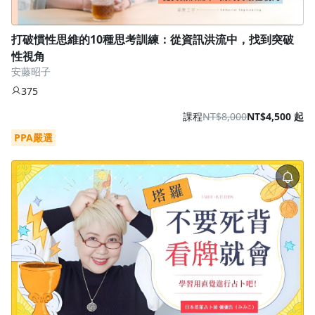
打破慣性思維的10種思考訓練：從資訊洪流中，找到突破
性視角
安藤昭子
375
課程
NT$8,000
NT$4,500 起
PPA嚴選