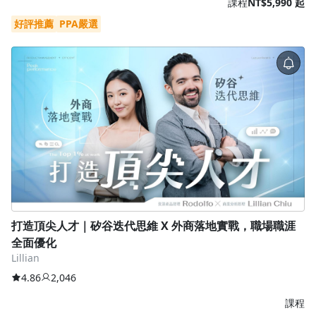
課程
NT$5,990 起
好評推薦
PPA嚴選
打造頂尖人才｜矽谷迭代思維 X 外商落地實戰，職場職涯
全面優化
Lillian
4.86
2,046
課程