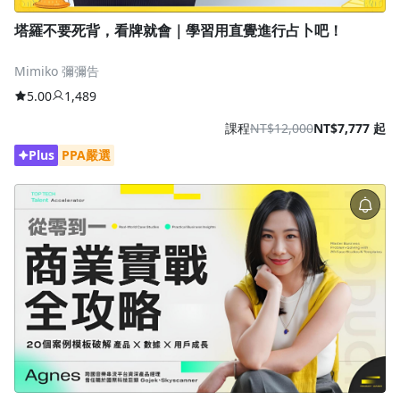
塔羅不要死背，看牌就會｜學習用直覺進行占卜吧！
Mimiko 彌彌告
5.00
1,489
課程
NT$12,000
NT$7,777 起
Plus
PPA嚴選