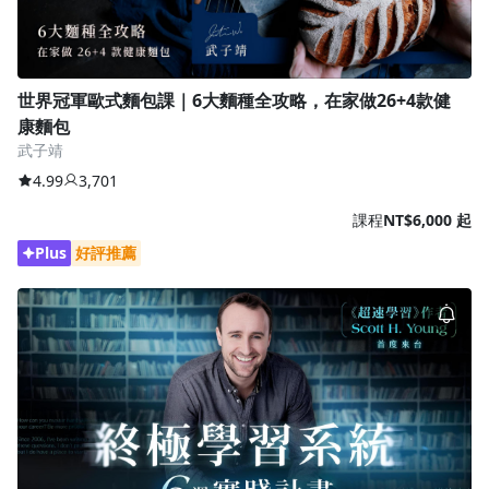
世界冠軍歐式麵包課｜6大麵種全攻略，在家做26+4款健
康麵包
武子靖
4.99
3,701
課程
NT$6,000 起
Plus
好評推薦