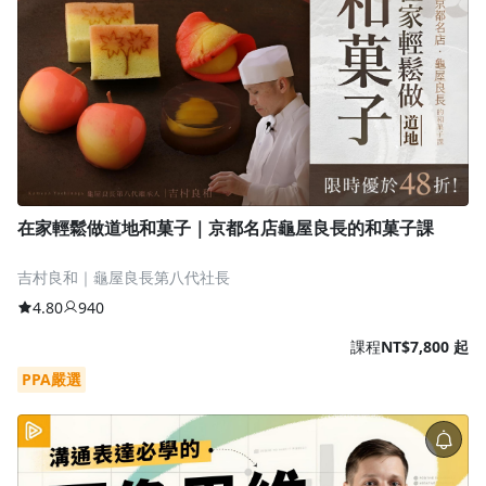
在家輕鬆做道地和菓子｜京都名店龜屋良長的和菓子課
吉村良和｜龜屋良長第八代社長
4.80
940
課程
NT$7,800 起
PPA嚴選