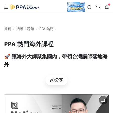
註冊領取 上千元優惠券！
公告
沒有描述
--:--
--:--
首頁
活動主題館
PPA 熱門海
登入/註冊
🌞 PPA 避暑津貼．冷氣房升級｜期間快閃活動
外課程
🥵 酷暑限時快閃｜單筆滿 NT$2,500 現折 NT$300、再贈最高
2% 點數回饋！🚀 酷暑來襲．偷偷在冷氣房升級 📈⭐️ 【冷氣房
3 天前
PPA 熱門海外課程
進修 限時開跑】◾單筆滿 NT$2,500 現折 NT$300◾活動期間：
即日起 - 8/13（只有一週）-📣 酷暑季好康 \ 再加碼 /→ 點數回饋
返回播放器
無上限🔥購買任一課程 or 訂閱✅ 消費即享回饋 1% 點數✅ 滿
查看全部
🚀 讓海外大師聚集國內，帶領台灣講師落地海
$5,000 回饋 2% 點數🎁 此為 PPA 官方帳號 Line@ 專屬活動，加
1.0x
入好友👉 享有「渠道專屬活動」及「個人化推播」！
清除全部
外
追蹤列表
播放清單
播放速度
2.0x
分享
沒有播放清單
1.75x
去逛逛
1.5x
1.25x