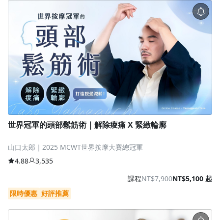
世界冠軍的頭部鬆筋術｜解除痠痛 X 緊緻輪廓
山口太郎｜2025 MCWT世界按摩大賽總冠軍
4.88
3,535
課程
NT$7,900
NT$5,100 起
限時優惠
好評推薦