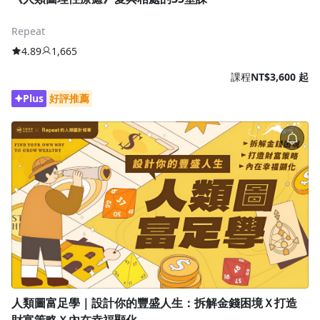
Repeat
4.89
1,665
課程
NT$3,600 起
Plus
好評推薦
人類圖富足學｜設計你的豐盛人生：拆解金錢困境Ｘ打造
財富策略Ｘ內在幸福顯化