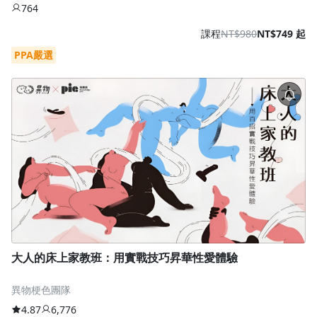
764
課程
NT$980
NT$749 起
PPA嚴選
大人的床上家教班：用實戰技巧昇華性愛體驗
異物梗色團隊
4.87
6,776