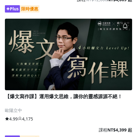
Plus
限時優惠
【爆文寫作課】運用爆文思維，讓你的靈感源源不絕！
歐陽立中
4.99
4,175
課程
NT$4,399 起