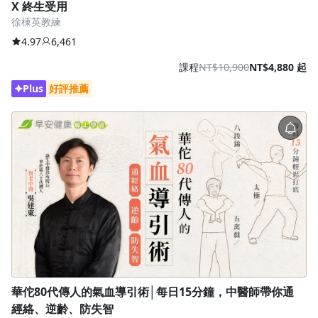
X 終生受用
徐棟英教練
4.97
6,461
課程
NT$10,900
NT$4,880 起
Plus
好評推薦
華佗80代傳人的氣血導引術│每日15分鐘，中醫師帶你通
經絡、逆齡、防失智