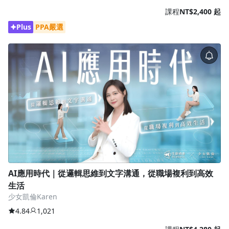
課程
NT$2,400 起
Plus
PPA嚴選
AI應用時代｜從邏輯思維到文字溝通，從職場複利到高效
生活
少女凱倫Karen
4.84
1,021