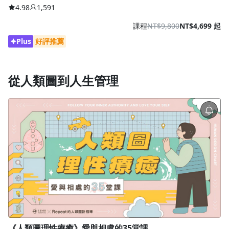
4.98
1,591
課程
NT$9,800
NT$4,699 起
Plus
好評推薦
從人類圖到人生管理
《人類圖理性療癒》愛與相處的35堂課