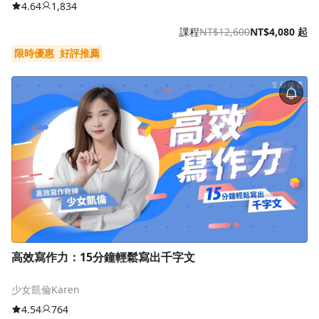
4.64
1,834
課程
NT$12,600
NT$4,080 起
限時優惠
好評推薦
高效寫作力：15分鐘輕鬆寫出千字文
少女凱倫Karen
4.54
764