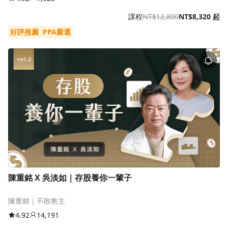
課程
NT$12,800
NT$8,320 起
好評推薦
PPA嚴選
陳重銘 X 吳淡如｜存股養你一輩子
陳重銘｜不敗教主
4.92
14,191