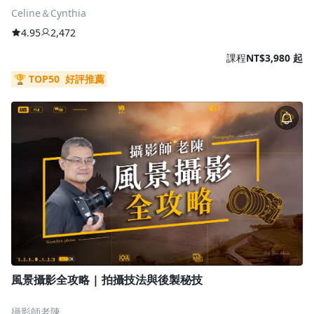
Celine＆Cynthia
4.95
2,472
課程
NT$3,980 起
🏆 TOP50
好評推薦
風景攝影全攻略 | 拍攝技法與後製秘技
攝影師老陳