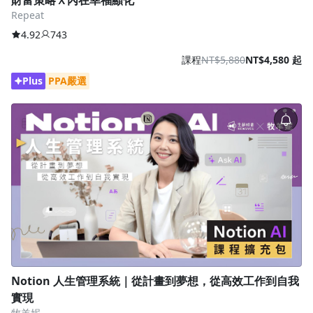
Repeat
4.92
743
課程
NT$5,880
NT$4,580 起
Plus
PPA嚴選
Notion 人生管理系統｜從計畫到夢想，從高效工作到自我
實現
牧羊妮