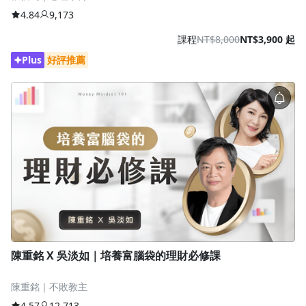
4.84
9,173
課程
NT$8,000
NT$3,900 起
Plus
好評推薦
陳重銘 X 吳淡如｜培養富腦袋的理財必修課
陳重銘｜不敗教主
4.57
12,713