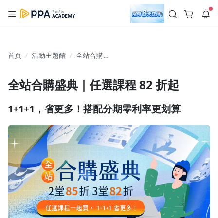
註冊領取 上千元優惠券！
公告
沒有描述
--:--
--:--
首頁
活動主題館
全站合購盛
登入/註冊
🌞 PPA 避暑津貼．冷氣房升級｜期間快閃活動
典｜任選課
🥵 酷暑限時快閃｜單筆滿 NT$2,500 現折 NT$300、再贈最高
程 82 折起
2% 點數回饋！🚀 酷暑來襲．偷偷在冷氣房升級 📈⭐️ 【冷氣房
6 天前
全站合購盛典｜任選課程 82 折起
進修 限時開跑】◾單筆滿 NT$2,500 現折 NT$300◾活動期間：
即日起 - 8/13（只有一週）-📣 酷暑季好康 \ 再加碼 /→ 點數回饋
返回播放器
無上限🔥購買任一課程 or 訂閱✅ 消費即享回饋 1% 點數✅ 滿
查看全部
1+1+1，省更多！搭配分期零利率更划算
$5,000 回饋 2% 點數🎁 此為 PPA 官方帳號 Line@ 專屬活動，加
1.0x
入好友👉 享有「渠道專屬活動」及「個人化推播」！
清除全部
追蹤列表
播放清單
全站合購盛典 2堂85折 3堂82折
播放速度
2.0x
沒有播放清單
1.75x
去逛逛
1.5x
1.25x