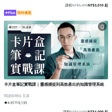
課程
NT$5,499
NT$3,010 起
Plus
限時優惠
卡片盒筆記實戰課｜靈感捕捉到高效產出的知識管理系統
閱讀前哨站 瓦基
4.97
9,135
課程
NT$12,000
NT$4,009 起