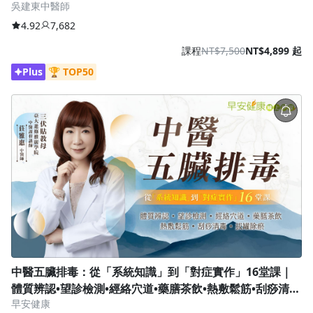
吳建東中醫師
4.92
7,682
課程
NT$7,500
NT$4,899 起
Plus
🏆 TOP50
中醫五臟排毒：從「系統知識」到「對症實作」16堂課｜
體質辨認•望診檢測•經絡穴道•藥膳茶飲•熱敷鬆筋•刮痧清
早安健康
毒•拔罐除瘀