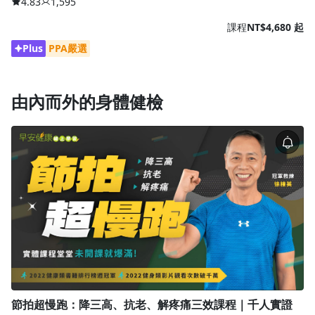
4.83
1,595
課程
NT$4,680 起
Plus
PPA嚴選
由內而外的身體健檢
節拍超慢跑：降三高、抗老、解疼痛三效課程｜千人實證