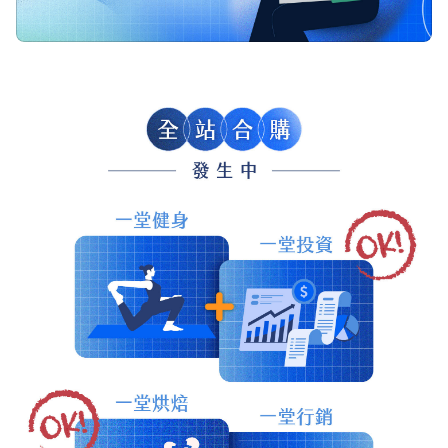
1.0x
0.75x
全站合購優惠中，任選兩堂課程享 85 折，三堂以上課程享
82 折。不限領域的課程如健身、投資、烘焙、行銷均可自
由組合合購。