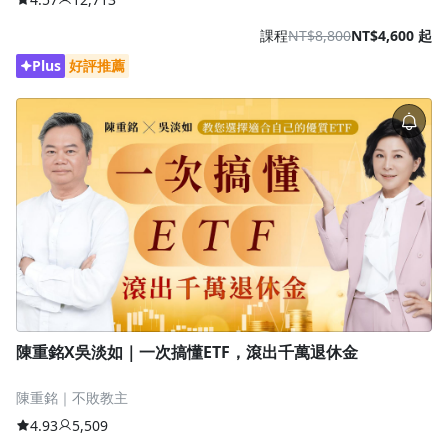
課程
NT$8,800
NT$4,600 起
Plus
好評推薦
陳重銘X吳淡如｜一次搞懂ETF，滾出千萬退休金
陳重銘｜不敗教主
4.93
5,509