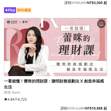
課程
NT$8,800
NT$3,500 起
Plus
限時優惠
一看就懂！蕾咪的理財課：聰明財務規劃法 X 創造幸福感
生活
蕾咪 Rami
4.84
6,725
課程
NT$12,888
NT$10,888 起