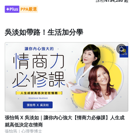
課程
NT$4,280 起
Plus
PPA嚴選
吳淡如帶路！生活加分學
張怡筠 X 吳淡如｜讓你內心強大【情商力必修課】人生成
就高低決定在情商
張怡筠｜心理學博士