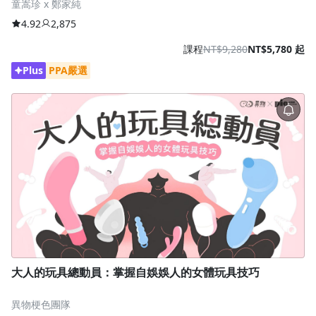
童嵩珍 x 鄭家純
4.92
2,875
課程
NT$9,280
NT$5,780 起
Plus
PPA嚴選
沒有待播放的清單
去逛逛
大人的玩具總動員：掌握自娛娛人的女體玩具技巧
異物梗色團隊