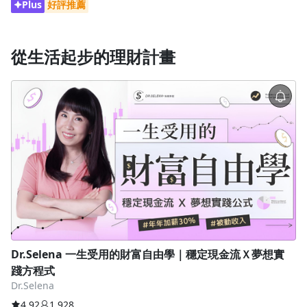
Plus
好評推薦
從生活起步的理財計畫
Dr.Selena 一生受用的財富自由學｜穩定現金流Ｘ夢想實
踐方程式
Dr.Selena
4.92
1,928