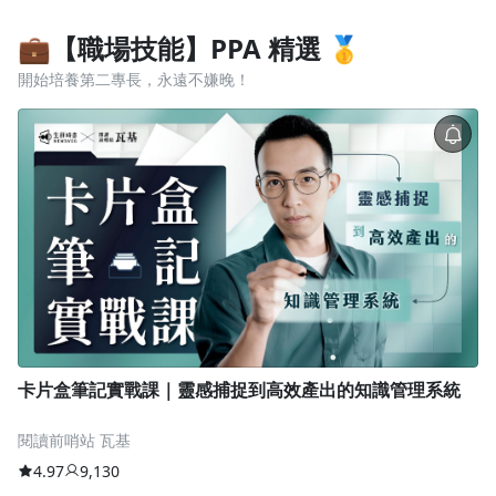
💼【職場技能】PPA 精選 🥇
開始培養第二專長，永遠不嫌晚！
卡片盒筆記實戰課｜靈感捕捉到高效產出的知識管理系統
閱讀前哨站 瓦基
4.97
9,130