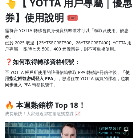
👆【 YOTTA 用戶專屬｜優惠
券】使用說明 🎟️
需符合 YOTTA 轉移會員身份資格帳號才可以「領取及使用」優惠
券。
已於 2025 取過【25YTSECRET500、26YTSECRET400】YOTTA 用
戶專屬｜ 限時七天 500、400 元優惠券，則不可重複使用。
❓如何取得轉移資格帳號：
至 YOTTA 帳戶所使用的註冊信箱收取 PPA 轉移註冊信件後，
「使
用指定帳號密碼登入 PPA」
，您過往在 YOTTA 購買的課程，也將
同步匯入 PPA 轉移帳號中。
🔥 本週熱銷榜 Top 18！
成長最快！大家最近都在搶這幾堂課 📈