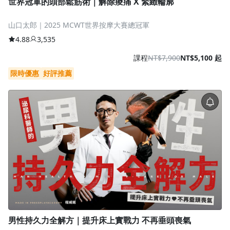
世界冠軍的頭部鬆筋術｜解除痠痛 X 緊緻輪廓
山口太郎｜2025 MCWT世界按摩大賽總冠軍
4.88
3,535
課程
NT$7,900
NT$5,100 起
限時優惠
好評推薦
男性持久力全解方｜提升床上實戰力 不再垂頭喪氣