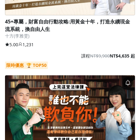
45+專屬，財富自由行動攻略:用黃金十年，打造永續現金
流系統，換自由人生
十方(李雅雯)
5.00
1,231
課程
NT$9,900
NT$4,635 起
限時優惠
🏆 TOP50