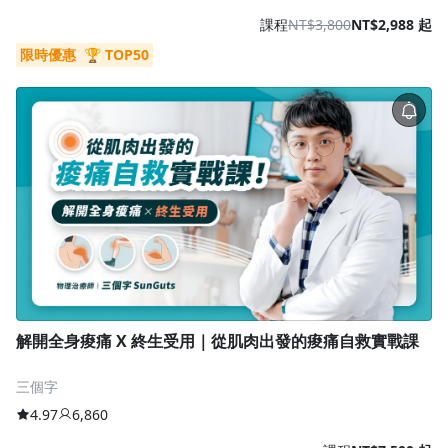
課程
NT$3,800
NT$2,988 起
限時優惠
🏆 TOP50
解開全身痠痛 X 終生受用｜從肌肉出發的痠痛自救實戰課
三個字
4.97
6,860