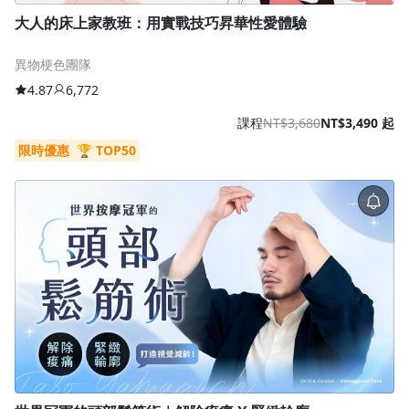
大人的床上家教班：用實戰技巧昇華性愛體驗
異物梗色團隊
4.87
6,772
課程
NT$3,680
NT$3,490 起
限時優惠
🏆 TOP50