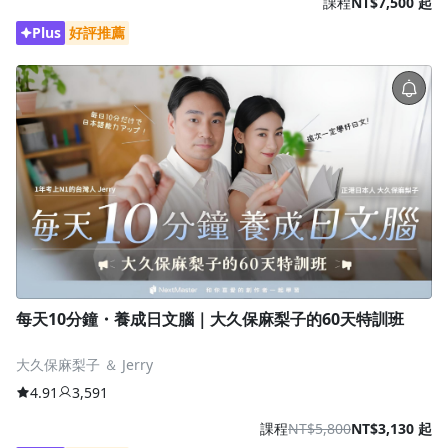
課程
NT$7,500 起
Plus
好評推薦
每天10分鐘・養成日文腦｜大久保麻梨子的60天特訓班
大久保麻梨子 ＆ Jerry
4.91
3,591
課程
NT$5,800
NT$3,130 起