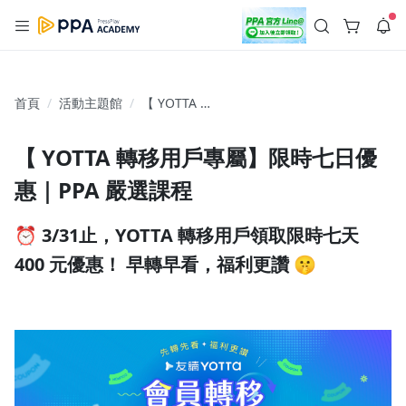
註冊領取 上千元優惠券！
公告
沒有描述
--:--
--:--
首頁
活動主題館
【 YOTTA 轉
登入/註冊
🌞 PPA 避暑津貼．冷氣房升級｜期間快閃活動
移用戶專
🥵 酷暑限時快閃｜單筆滿 NT$2,500 現折 NT$300、再贈最高
屬】限時七
2% 點數回饋！🚀 酷暑來襲．偷偷在冷氣房升級 📈⭐️ 【冷氣房
3 天前
【 YOTTA 轉移用戶專屬】限時七日優
日優惠｜PPA
進修 限時開跑】◾單筆滿 NT$2,500 現折 NT$300◾活動期間：
即日起 - 8/13（只有一週）-📣 酷暑季好康 \ 再加碼 /→ 點數回饋
嚴選課程
惠｜PPA 嚴選課程
返回播放器
無上限🔥購買任一課程 or 訂閱✅ 消費即享回饋 1% 點數✅ 滿
查看全部
$5,000 回饋 2% 點數🎁 此為 PPA 官方帳號 Line@ 專屬活動，加
1.0x
入好友👉 享有「渠道專屬活動」及「個人化推播」！
清除全部
⏰ 3/31止，YOTTA 轉移用戶領取限時七天
追蹤列表
播放清單
播放速度
400 元優惠！ 早轉早看，福利更讚 🤫
2.0x
沒有播放清單
1.75x
去逛逛
友讀 YOTTA 會員轉移專屬福利：PPA 提供 YOTTA 舊生回
1.5x
娘家 350 元優惠券，活動即日起至 4/30 止，轉移福利隨時
間遞減，先轉先看享更多 PPA 嚴選課程限時優惠。
1.25x