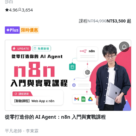
莎白
4.96
3,654
課程
NT$4,990
NT$3,500 起
Plus
限時優惠
從零打造你的 AI Agent：n8n 入門與實戰課程
平凡老師 - 李東霖