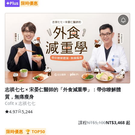
Plus
限時優惠
志祺七七 × 宋晏仁醫師的「外食減重學」：帶你瞭解體
質，無痛瘦身
Cofit x 志祺七七
4.97
5,244
課程
NT$5,100
NT$3,468 起
限時優惠
🏆 TOP50