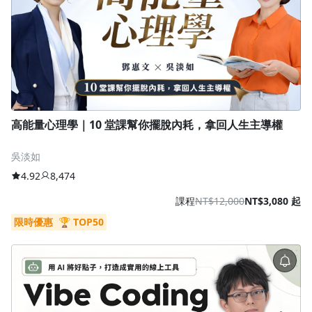
高能量心理學｜10 堂課幫你擺脫內耗，拿回人生主導權
吳淡如
4.92
8,474
課程
NT$12,000
NT$3,080 起
限時優惠
🏆 TOP50