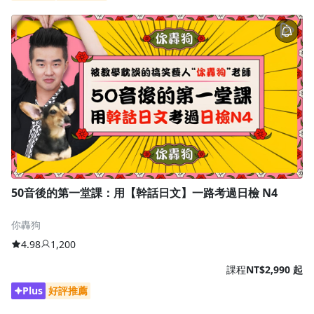
50音後的第一堂課：用【幹話日文】一路考過日檢 N4
你轟狗
4.98
1,200
課程
NT$2,990 起
Plus
好評推薦