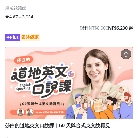
程威銘醫師
4.87
3,084
課程
NT$8,900
NT$6,230 起
Plus
限時優惠
沒有待播放的清單
去逛逛
莎白的道地英文口說課｜60 天與台式英文說再見