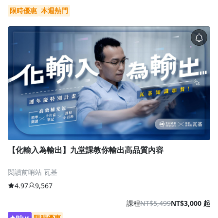
限時優惠
本週熱門
【化輸入為輸出】九堂課教你輸出高品質內容
閱讀前哨站 瓦基
4.97
9,567
課程
NT$5,499
NT$3,000 起
Plus
限時優惠