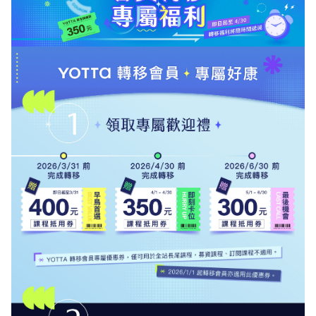
1.0x
0.75x
YOTTA 轉移至 PPA 專屬福利：2026 年 3/31 前完成轉移最
高領 400 元課程抵用券（金額隨時間遞減）；購課滿 3,000
元加碼贈 PPA Plus 7 天免費試看。