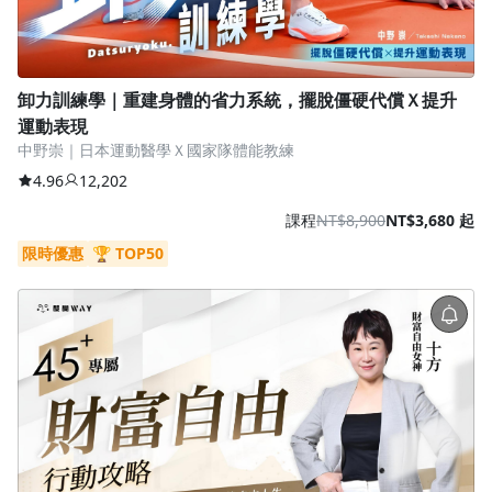
卸力訓練學｜重建身體的省力系統，擺脫僵硬代償Ｘ提升
運動表現
中野崇｜日本運動醫學Ｘ國家隊體能教練
4.96
12,202
課程
NT$8,900
NT$3,680 起
限時優惠
🏆 TOP50